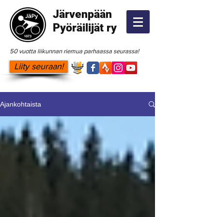
Järvenpään
Pyöräilijät ry
50 vuotta liikunnan riemua parhaassa seurassa!
Liity seuraan!
Ajankohtaista