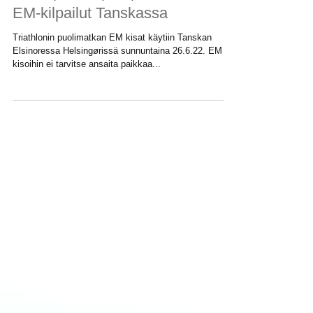
27.6.2022
Ironman 70.3 Elsinore European
Championships - puolimatkan
EM-kilpailut Tanskassa
Triathlonin puolimatkan EM kisat käytiin Tanskan
Elsinoressa Helsingørissä sunnuntaina 26.6.22. EM
kisoihin ei tarvitse ansaita paikkaa...