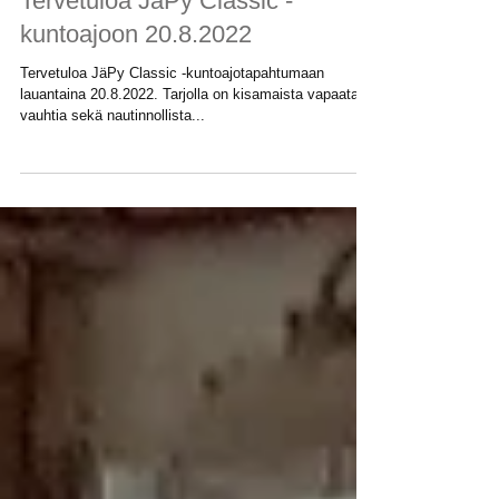
30.6.2022
Tervetuloa JäPy Classic -
kuntoajoon 20.8.2022
Tervetuloa JäPy Classic -kuntoajotapahtumaan
lauantaina 20.8.2022. Tarjolla on kisamaista vapaata
vauhtia sekä nautinnollista...