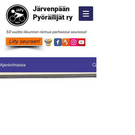
Järvenpään
Pyöräilijät ry
50 vuotta liikunnan riemua parhaassa seurassa!
Liity seuraan!
Ajankohtaista