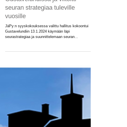
Uusi JäPy hallitus kokoontui
Gustavelundissa ja viitoitti
seuran strategiaa tuleville
vuosille
JäPy:n syyskokouksessa valittu hallitus kokoontui
Gustavelundiin 13.1.2024 käymään läpi
seurastrategiaa ja suunnittelemaan seuran...