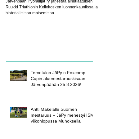
Ruukki Triathlon 2.6.2024 -
haasta itsesi, voita itsesi!
Järvenpään Pyöräilijät ry järjestää ainutlaatuisen
Ruukki Triathlonin Kellokosken luonnonkauniissa ja
historiallisissa maisemissa...
Tervetuloa JäPy:n Foxcomp
Cupin aluemestaruuskisaan
Järvenpäähän 25.8.2026!
Antti Mäkelälle Suomen
mestaruus – JäPy menestyi ISM-