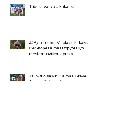
viikonlopussa Muhoksella
Tribellä vahva alkukausi
JäPy:n Teemu Viholaiselle kaksi
ISM-hopeaa maastopyöräilyn
mestaruusviikonlopusta
JäPy-trio selvitti Saimaa Gravel
Tourin pitkän matkan