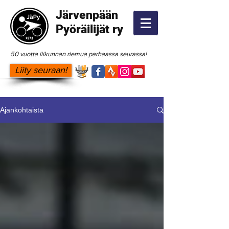
Järvenpään
Pyöräilijät ry
50 vuotta liikunnan riemua parhaassa seurassa!
Liity seuraan!
Ajankohtaista