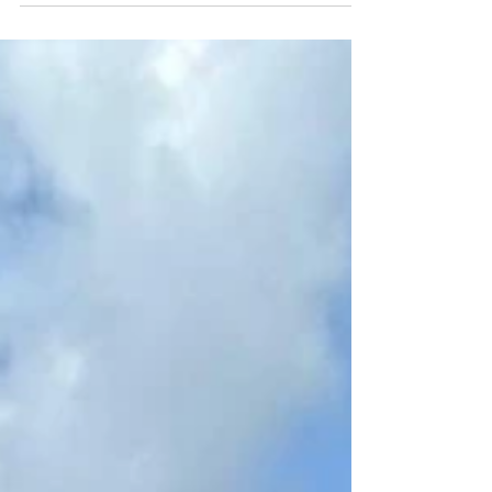
on nimittäin viikonloppu,...