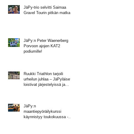
JäPy-trio selvitti Saimaa
Gravel Tourin pitkän matkan
JäPy:n Peter Waenerberg
Porvoon ajojen KAT2
podiumille!
Ruukki Triathlon tarjoili
urheilun juhlaa – JäPyläiset
loistivat järjestelyissä ja
mitalisateessa!
JäPy:n
maantiepyöräilykurssi
käynnistyy toukokuussa -
tule mukaan!