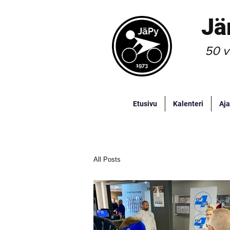
Jä
50 v
Etusivu
Kalenteri
Aja
All Posts