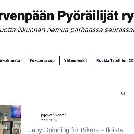
rvenpään Pyöräilijät ry
uotta liikunnan riemua parhaassa seurassa
nkohtaista
Foxcomp cup
Yhteislenkit
Ruukki Triathlon 2
japywebmaster
27.2.2023
Jäpy Spinning for Bikers – Iloista