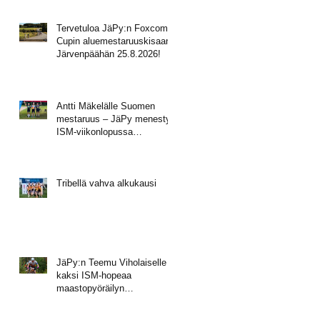
Tervetuloa JäPy:n Foxcomp
Cupin aluemestaruuskisaan
Järvenpäähän 25.8.2026!
Antti Mäkelälle Suomen
mestaruus – JäPy menestyi
ISM-viikonlopussa
Muhoksella
Tribellä vahva alkukausi
JäPy:n Teemu Viholaiselle
kaksi ISM-hopeaa
maastopyöräilyn
mestaruusviikonlopusta