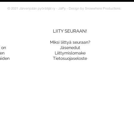
© 2021 Järvenpään pyöräilijät ry - JäPy - Design by Snowwhere Productions.
LIITY SEURAAN!
Miksi liittyä seuraan?
a on
Jäsenedut
nen
Liittymislomake
äiden
Tietosuojaseloste