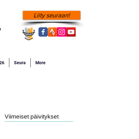
Liity seuraan!
!
026
Seura
More
Viimeiset päivitykset