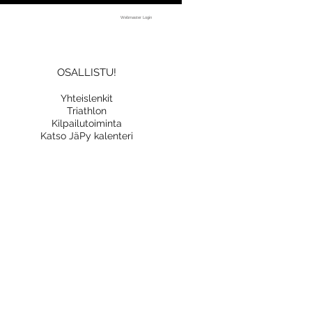
Webmaster Login
OSALLISTU!
Yhteislenkit
Triathlon
Kilpailutoiminta
Katso JäPy kalenteri