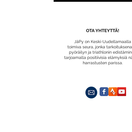
OTA YHTEYTTÄ!
JäPy on Keski-Uudellamaalla
toimiva seura, jonka tarkoituksen
pyöräilyn ja triathlonin edistämi
tarjoamalla positiivisia elämyksiä n
harrastusten parissa.