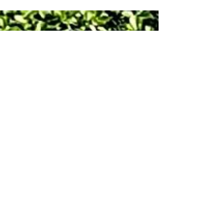
Järvenpäässä nähtiin eilen Illalla (5.9.2023)
poikkeuksellisen vauhdikas Foxcomp osakilpailu, kun
paikalle saapui hallitseva Suomen...