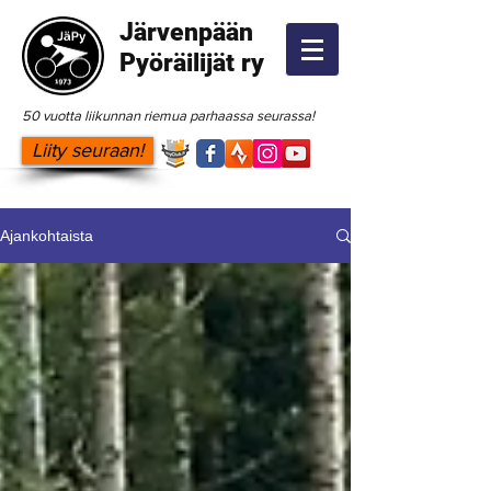
Järvenpään
Pyöräilijät ry
50 vuotta liikunnan riemua parhaassa seurassa!
Liity seuraan!
Ajankohtaista