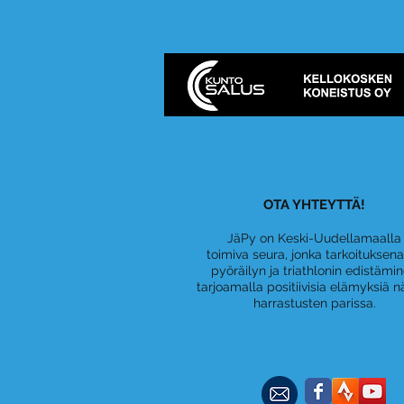
OTA YHTEYTTÄ!
JäPy on Keski-Uudellamaalla
toimiva seura, jonka tarkoituksen
pyöräilyn ja triathlonin edistämi
tarjoamalla positiivisia elämyksiä n
harrastusten parissa.