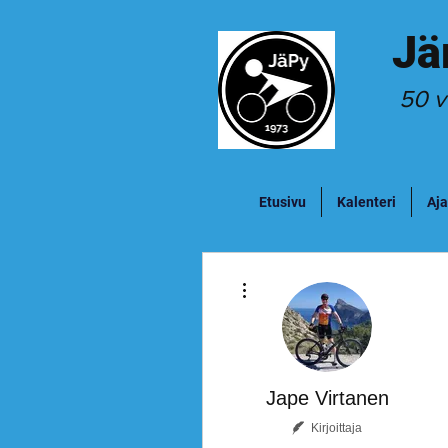
Jä
50 v
Etusivu
Kalenteri
Aja
Lisää toimintoja
Jape Virtanen
Kirjoittaja