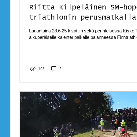
Riitta Kilpeläinen SM-hop
triathlonin perusmatkalla
Lauantaina 28.6.25 kisattiin sekä perinteisessä Kisko T
alkuperäiselle kalenteripaikalle palanneessa Finntriathl
195
2