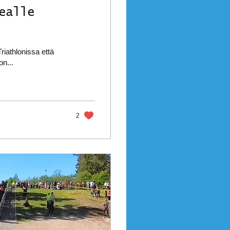
ealle
riathlonissa että
on...
2