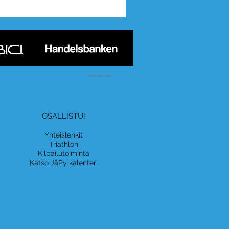
Webmaster Login
OSALLISTU!
Yhteislenkit
Triathlon
Kilpailutoiminta
Katso JäPy kalenteri