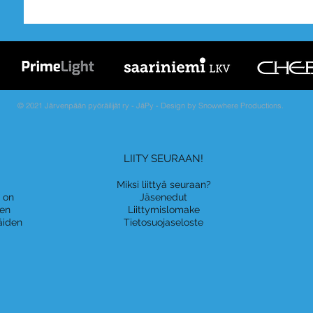
© 2021 Järvenpään pyöräilijät ry - JäPy - Design by Snowwhere Productions.
LIITY SEURAAN!
Miksi liittyä seuraan?
a on
Jäsenedut
nen
Liittymislomake
äiden
Tietosuojaseloste