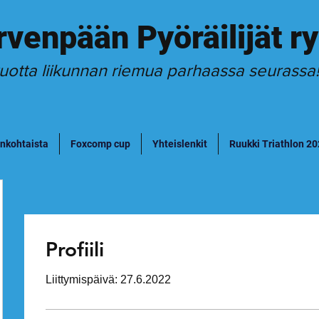
rvenpään Pyöräilijät ry
uotta liikunnan riemua parhaassa seurassa
nkohtaista
Foxcomp cup
Yhteislenkit
Ruukki Triathlon 2
Profiili
Liittymispäivä: 27.6.2022