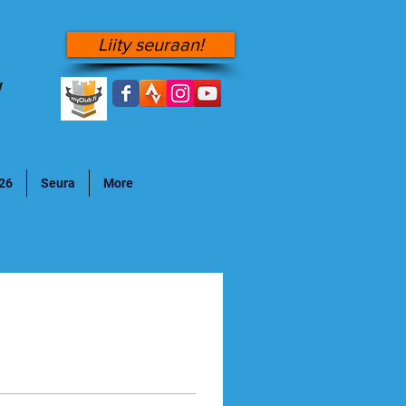
Liity seuraan!
!
026
Seura
More