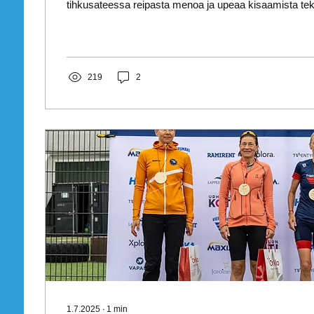
tihkusateessa reipasta menoa ja upeaa kisaamista tekn
219
2
1.7.2025
∙
1
min