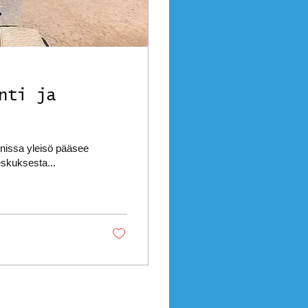
nti ja
onissa yleisö pääsee
eskuksesta...