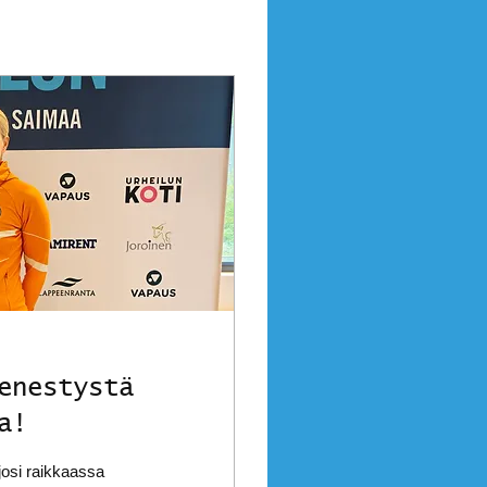
enestystä
a!
josi raikkaassa