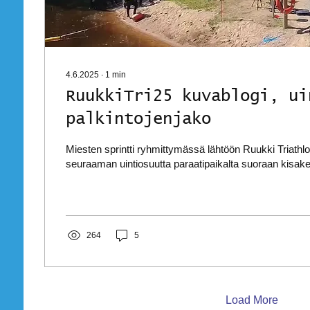
4.6.2025
∙
1
min
RuukkiTri25 kuvablogi, ui
palkintojenjako
Miesten sprintti ryhmittymässä lähtöön Ruukki Triathl
seuraaman uintiosuutta paraatipaikalta suoraan kisak
264
5
Load More