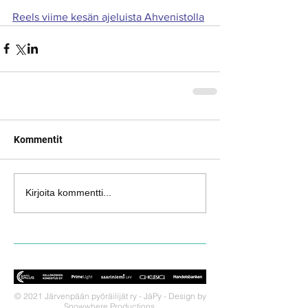
Reels viime kesän ajeluista Ahvenistolla
Kommentit
Kirjoita kommentti...
© 2021 Järvenpään pyöräilijät ry - JäPy - Design by
Snowwhere Productions.