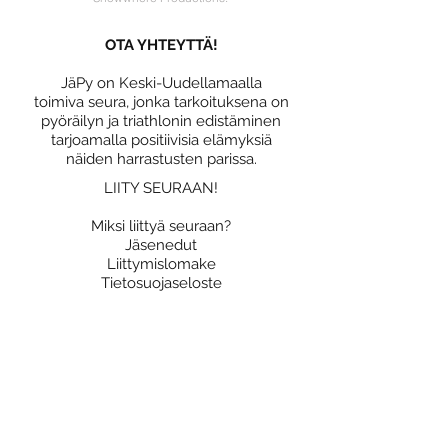
OTA YHTEYTTÄ!
JäPy on Keski-Uudellamaalla
toimiva seura, jonka tarkoituksena on
pyöräilyn ja triathlonin edistäminen
tarjoamalla positiivisia elämyksiä
näiden harrastusten parissa.
LIITY SEURAAN!
Miksi liittyä seuraan?
Jäsenedut
Liittymislomake
Tietosuojaseloste
OSALLISTU!
Yhteislenkit
Triathlon
Kilpailutoiminta
Katso JäPy kalenteri