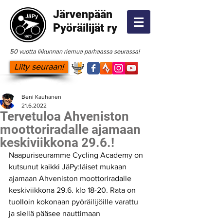
Järvenpään
Pyöräilijät ry
50 vuotta liikunnan riemua parhaassa seurassa!
Liity seuraan!
Beni Kauhanen
21.6.2022
Tervetuloa Ahveniston
moottoriradalle ajamaan
keskiviikkona 29.6.!
Naapuriseuramme Cycling Academy on 
kutsunut kaikki JäPy:läiset mukaan 
ajamaan Ahveniston moottoriradalle 
keskiviikkona 29.6. klo 18-20. Rata on 
tuolloin kokonaan pyöräilijöille varattu 
ja siellä pääsee nauttimaan 