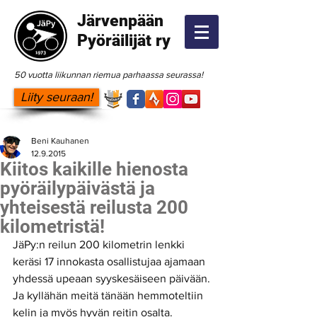
Järvenpään
Pyöräilijät ry
50 vuotta liikunnan riemua parhaassa seurassa!
Liity seuraan!
Beni Kauhanen
12.9.2015
Kiitos kaikille hienosta
pyöräilypäivästä ja
yhteisestä reilusta 200
kilometristä!
JäPy:n reilun 200 kilometrin lenkki 
keräsi 17 innokasta osallistujaa ajamaan 
yhdessä upeaan syyskesäiseen päivään. 
Ja kyllähän meitä tänään hemmoteltiin 
kelin ja myös hyvän reitin osalta. 