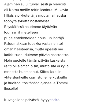
Ajaminen sujui turvallisesti ja hienosti 
oli Kossu meille reitin laatinut. Mukavia 
hiljaisia pikkuteitä ja muutama hauska 
töppyrä sykettä nostamassa. 
Räyskälässä nautimme täyttävän 
lounaan ihmetelleen 
purjelentokoneiden nousuun lähtöjä. 
Paluumatkaan topakka vastainen toi 
oman haasteensa, mutta upeasti me 
kaikki suoriuduimme päivän haasteesta. 
Noin puolelle tämän päivän kuskeista 
reitti oli elämän pisin, mutta sitä ei kyllä 
menosta huomannut. Kiitos kaikille 
yhteislenkeille osallistuneille kuskeille 
ja huoltoautoa tänään ajaneelle Tommi 
Ikoselle! 
Kuvagalleria päivästä löytyy 
täältä
.  