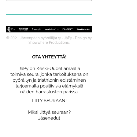
© 2021 Järvenpään pyöräilijät ry - JäPy - Design by
Snowwhere Productions.
OTA YHTEYTTÄ!
JäPy on Keski-Uudellamaalla
toimiva seura, jonka tarkoituksena on
pyöräilyn ja triathlonin edistäminen
tarjoamalla positiivisia elämyksiä
näiden harrastusten parissa.
LIITY SEURAAN!
Miksi liittyä seuraan?
Jäsenedut
Liittymislomake
Tietosuojaseloste