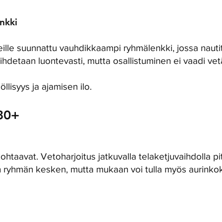
nkki
le suunnattu vauhdikkaampi ryhmälenkki, jossa nautita
ihdetaan luontevasti, mutta osallistuminen ei vaadi vet
llisyys ja ajamisen ilo.
30+
htaavat. Vetoharjoitus jatkuvalla telaketjuvaihdolla pi
 ryhmän kesken, mutta mukaan voi tulla myös aurinko