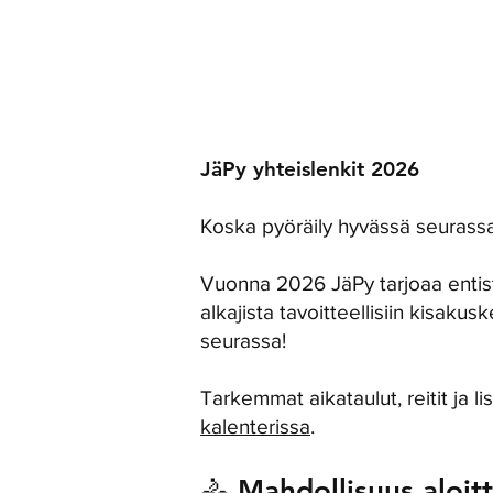
JäPy yhteislenkit 2026
Koska pyöräily hyvässä seurass
Vuonna 2026 JäPy tarjoaa entist
alkajista tavoitteellisiin kisaku
seurassa!
Tarkemmat aikataulut, reitit ja li
kalenterissa
.
🚴 Mahdollisuus aloit