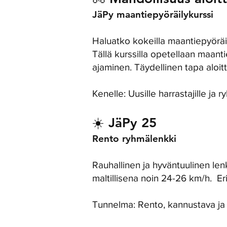
JäPy maantiepyöräilykurssi
Haluatko kokeilla maantiepyöräily
Tällä kurssilla opetellaan maan
ajaminen. Täydellinen tapa aloit
Kenelle: Uusille harrastajille ja 
☀️ JäPy 25
Rento ryhmälenkki
Rauhallinen ja hyväntuulinen len
maltillisena noin 24-26 km/h. E
Tunnelma: Rento, kannustava ja 