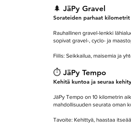
🌲 JäPy Gravel
Sorateiden parhaat kilometrit
Rauhallinen gravel-lenkki lähial
sopivat gravel-, cyclo- ja maastop
Fiilis: Seikkailua, maisemia ja yh
⏱️ JäPy Tempo
Kehitä kuntoa ja seuraa kehit
JäPy Tempo on 10 kilometrin aika
mahdollisuuden seurata oman ku
Tavoite: Kehittyä, haastaa itseä