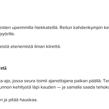
ueiden upeimmilla hiekkateillä. Reilun kahdenkympin ke
yörille.
teistä etenemistä ilman kiirettä.
ystä
-ajo, jossa seura toimii ajanottajana paikan päällä. T
nnon kehitystä läpi kauden — ja samalla saada tehoka
än ja pitää hauskaa.