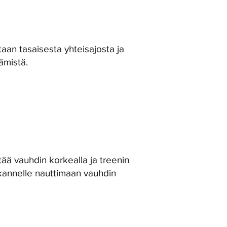
an tasaisesta yhteisajosta ja
ämistä.
tää vauhdin korkealla ja treenin
kannelle nauttimaan vauhdin