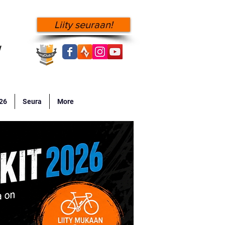
Liity seuraan!
!
026
Seura
More