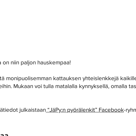
TUTUSTU RYHMÄAJAM
a on niin paljon hauskempaa!
ä monipuolisemman kattauksen yhteislenkkejä kaikille 
skeihin. Mukaan voi tulla matalalla kynnyksellä, omalla 
sätiedot julkaistaan
“JäPy:n pyörälenkit” Facebook
-ryh
taa