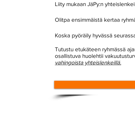
Liity mukaan JäPy:n yhteislenkei
Olitpa ensimmäistä kertaa ryhmä
Koska pyöräily hyvässä seurass
Tutustu etukäteen ryhmässä ajam
osallistuva huolehtii vakuutustur
vahingoista yhteislenkeillä.