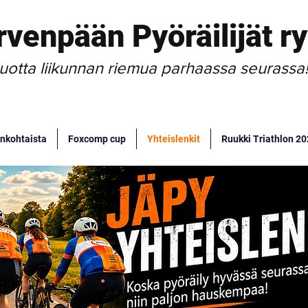
rvenpään Pyöräilijät ry
uotta liikunnan riemua parhaassa seurassa
nkohtaista
Foxcomp cup
Yhteislenkit
Ruukki Triathlon 2