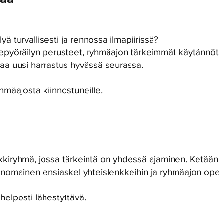
ä turvallisesti ja rennossa ilmapiirissä?
tiepyöräilyn perusteet, ryhmäajon tärkeimmät käytännöt
taa uusi harrastus hyvässä seurassa.
ryhmäajosta kiinnostuneille.
kkiryhmä, jossa tärkeintä on yhdessä ajaminen. Ketään e
rinomainen ensiaskel yhteislenkkeihin ja ryhmäajon ope
helposti lähestyttävä.