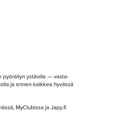
ISEN
PELISÄÄNTÖIHIN
!
pyöräilyn ystäville — vasta-
tasolla ja ennen kaikkea hyvässä
mässä, MyClubissa ja Japy.fi