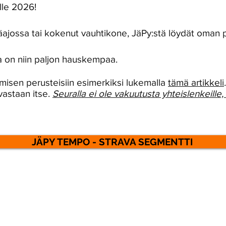
lle 2026!
ajossa tai kokenut vauhtikone, JäPy:stä löydät oman p
a on niin paljon hauskempaa.
isen perusteisiin esimerkiksi lukemalla
tämä artikkeli
vastaan itse.
Seuralla ei ole vakuutusta yhteislenkeille
JÄPY TEMPO - STRAVA SEGMENTTI