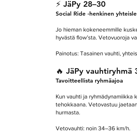
⚡ JäPy 28–30
Social Ride -henkinen yhteisle
Jo hieman kokeneemmille kuskeil
hyvästä flow’sta. Vetovuoroja va
Painotus: Tasainen vauhti, yhteisö
🔥 JäPy vauhtiryhmä 
Tavoitteellista ryhmäajoa
Kun vauhti ja ryhmädynamiikka ko
tehokkaana. Vetovastuu jaetaan
hurmasta.
Vetovauhti: noin 34–36 km/h.