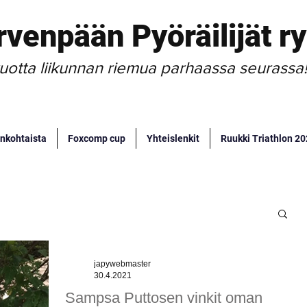
rvenpään Pyöräilijät ry
uotta liikunnan riemua parhaassa seurassa
nkohtaista
Foxcomp cup
Yhteislenkit
Ruukki Triathlon 2
japywebmaster
30.4.2021
Sampsa Puttosen vinkit oman