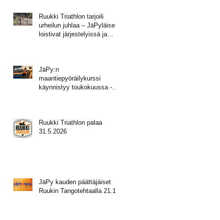
Ruukki Triathlon tarjoili
urheilun juhlaa – JäPyläiset
loistivat järjestelyissä ja
mitalisateessa!
JäPy:n
maantiepyöräilykurssi
käynnistyy toukokuussa -
tule mukaan!
Ruukki Triathlon palaa
31.5.2026
JäPy kauden päättäjäiset
Ruukin Tangotehtaalla 21.11.