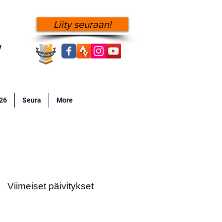
Liity seuraan!
!
026
Seura
More
Viimeiset päivitykset