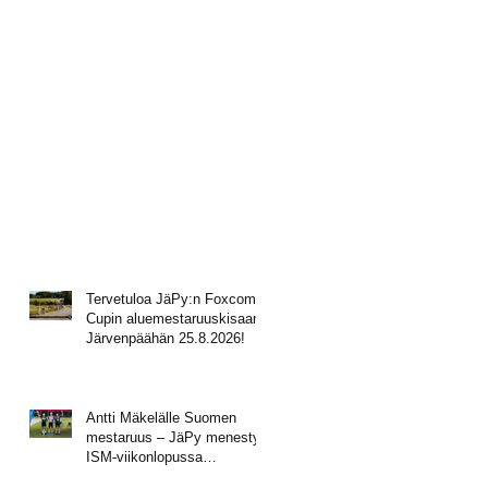
Tervetuloa JäPy:n Foxcomp
Cupin aluemestaruuskisaan
Järvenpäähän 25.8.2026!
Antti Mäkelälle Suomen
mestaruus – JäPy menestyi
ISM-viikonlopussa
Muhoksella