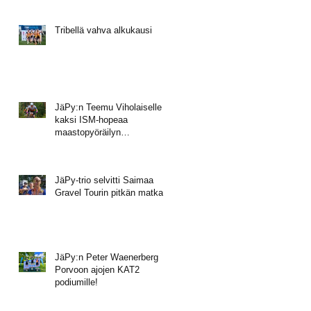
Tribellä vahva alkukausi
JäPy:n Teemu Viholaiselle
kaksi ISM-hopeaa
maastopyöräilyn
mestaruusviikonlopusta
JäPy-trio selvitti Saimaa
Gravel Tourin pitkän matkan
JäPy:n Peter Waenerberg
Porvoon ajojen KAT2
podiumille!