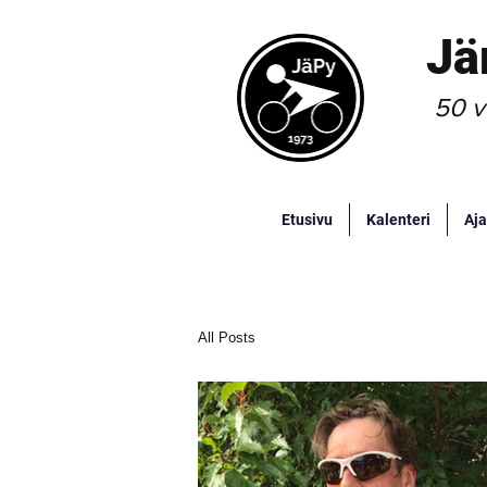
Jä
50 v
Etusivu
Kalenteri
Aja
All Posts