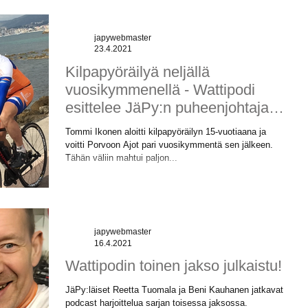
japywebmaster
23.4.2021
Kilpapyöräilyä neljällä
vuosikymmenellä - Wattipodi
esittelee JäPy:n puheenjohtajan
Tommi Ikosen
Tommi Ikonen aloitti kilpapyöräilyn 15-vuotiaana ja
voitti Porvoon Ajot pari vuosikymmentä sen jälkeen.
Tähän väliin mahtui paljon...
japywebmaster
16.4.2021
Wattipodin toinen jakso julkaistu!
JäPy:läiset Reetta Tuomala ja Beni Kauhanen jatkavat
podcast harjoittelua sarjan toisessa jaksossa.