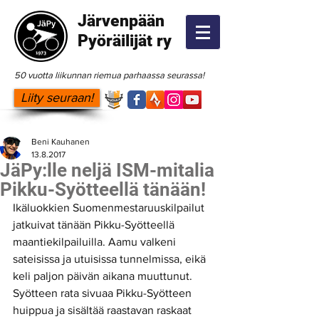
Järvenpään
Pyöräilijät ry
50 vuotta liikunnan riemua parhaassa seurassa!
Liity seuraan!
Beni Kauhanen
13.8.2017
JäPy:lle neljä ISM-mitalia
Pikku-Syötteellä tänään!
Ikäluokkien Suomenmestaruuskilpailut 
jatkuivat tänään Pikku-Syötteellä 
maantiekilpailuilla. Aamu valkeni 
sateisissa ja utuisissa tunnelmissa, eikä 
keli paljon päivän aikana muuttunut. 
Syötteen rata sivuaa Pikku-Syötteen 
huippua ja sisältää raastavan raskaat 