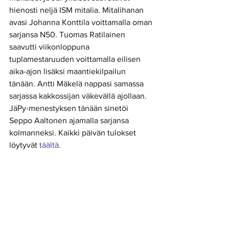
hienosti neljä ISM mitalia. Mitalihanan 
avasi Johanna Konttila voittamalla oman 
sarjansa N50. Tuomas Ratilainen 
saavutti viikonloppuna 
tuplamestaruuden voittamalla eilisen 
aika-ajon lisäksi maantiekilpailun 
tänään. Antti Mäkelä nappasi samassa 
sarjassa kakkossijan väkevällä ajollaan. 
JäPy-menestyksen tänään sinetöi 
Seppo Aaltonen ajamalla sarjansa 
kolmanneksi. Kaikki päivän tulokset 
löytyvät 
täältä
.