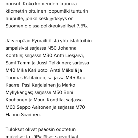
nousut. Koko komeuden kruunaa 
kilometrin pituinen loppumäki tunturin 
huipulle, jonka keskijyrkkyys on 
Suomen oloissa poikkeukselliset 7,5%. 
Järvenpään Pyöräilijöistä yhteislähtöihin 
ampaisivat sarjassa N50 Johanna 
Konttila; sarjassa M30 Antti Liesjärvi, 
Sami Tamm ja Jussi Telkkinen; sarjassa 
M40 Mika Kariluoto, Antti Mäkelä ja 
Tuomas Ratilainen; sarjassa M45 Arjo 
Kaarre, Pasi Karjalainen ja Marko 
Myllykangas; sarjassa M50 Beni 
Kauhanen ja Mauri Konttila; sarjassa 
M60 Seppo Aaltonen ja sarjassa M70 
Hannu Saarinen.
Tulokset olivat pääosin odotetun 
mukaiset ja JäPy:läiset saavuttivat 