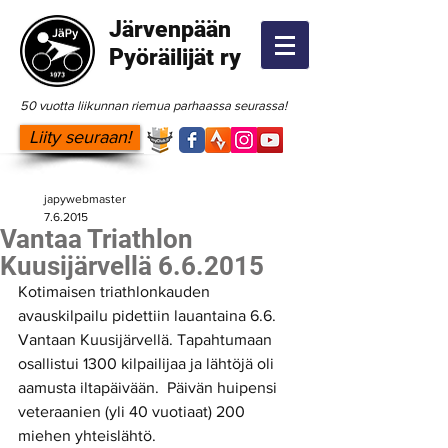
Järvenpään
Pyöräilijät ry
50 vuotta liikunnan riemua parhaassa seurassa!
Liity seuraan!
japywebmaster
7.6.2015
Vantaa Triathlon
Kuusijärvellä 6.6.2015
Kotimaisen triathlonkauden 
avauskilpailu pidettiin lauantaina 6.6. 
Vantaan Kuusijärvellä. Tapahtumaan 
osallistui 1300 kilpailijaa ja lähtöjä oli 
aamusta iltapäivään.  Päivän huipensi 
veteraanien (yli 40 vuotiaat) 200 
miehen yhteislähtö. 