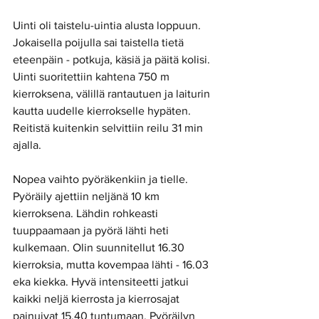
Uinti oli taistelu-uintia alusta loppuun. 
Jokaisella poijulla sai taistella tietä 
eteenpäin - potkuja, käsiä ja päitä kolisi. 
Uinti suoritettiin kahtena 750 m 
kierroksena, välillä rantautuen ja laiturin 
kautta uudelle kierrokselle hypäten. 
Reitistä kuitenkin selvittiin reilu 31 min 
ajalla.  
Nopea vaihto pyöräkenkiin ja tielle. 
Pyöräily ajettiin neljänä 10 km 
kierroksena. Lähdin rohkeasti 
tuuppaamaan ja pyörä lähti heti 
kulkemaan. Olin suunnitellut 16.30 
kierroksia, mutta kovempaa lähti - 16.03 
eka kiekka. Hyvä intensiteetti jatkui 
kaikki neljä kierrosta ja kierrosajat 
painuivat 15.40 tuntumaan. Pyöräilyn 