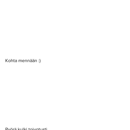
Kohta mennään :) 
Pyörä kulki toivotusti. 