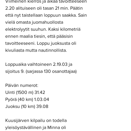
Viimeinen kierros ja aikaa tavoitteeseen 
2.20 alituiseen oli tasan 21 min. Päätin 
että nyt taistellaan loppuun saakka. Sain 
vielä omasta juomahuollosta 
elektrolyytit suuhun. Kaksi kilometriä 
ennen maalia tiesin, että pääsisin 
tavoitteeseeni. Loppu juoksusta oli 
kivuliasta mutta nautinnollista. 
Loppuaika vaihtoineen 2.19.03 ja 
sijoitus 9. (sarjassa 130 osanottajaa) 
Päivän numerot: 
Uinti (1500 m) 31.42  
Pyörä (40 km) 1.03.04 
Juoksu (10 km) 39.08 
Kuusijärven kilpailu on todella 
yleisöystävällinen ja Minna oli 