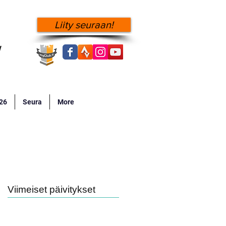
Liity seuraan!
!
026
Seura
More
Viimeiset päivitykset