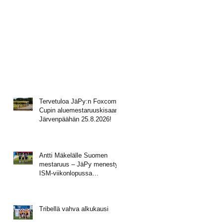
Tervetuloa JäPy:n Foxcomp
Cupin aluemestaruuskisaan
Järvenpäähän 25.8.2026!
Antti Mäkelälle Suomen
mestaruus – JäPy menestyi
ISM-viikonlopussa
Muhoksella
Tribellä vahva alkukausi