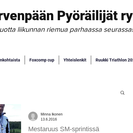
rvenpään Pyöräilijät ry
uotta liikunnan riemua parhaassa seurassa
nkohtaista
Foxcomp cup
Yhteislenkit
Ruukki Triathlon 2
Minna Ikonen
13.6.2016
Mestaruus SM-sprintissä