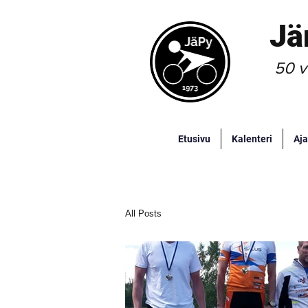
Jä
50 v
Etusivu
Kalenteri
Aja
All Posts