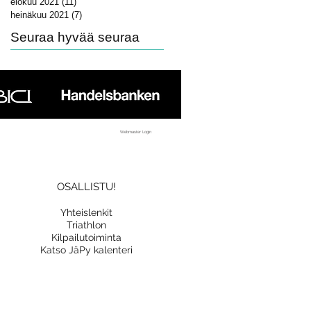
elokuu 2021
(11)
11 päivitystä
heinäkuu 2021
(7)
7 päivitystä
Seuraa hyvää seuraa
Webmaster Login
OSALLISTU!
Yhteislenkit
Triathlon
Kilpailutoiminta
Katso JäPy kalenteri