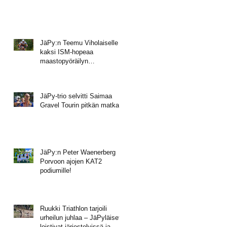
JäPy:n Teemu Viholaiselle
kaksi ISM-hopeaa
maastopyöräilyn
mestaruusviikonlopusta
JäPy-trio selvitti Saimaa
Gravel Tourin pitkän matkan
JäPy:n Peter Waenerberg
Porvoon ajojen KAT2
podiumille!
Ruukki Triathlon tarjoili
urheilun juhlaa – JäPyläiset
loistivat järjestelyissä ja