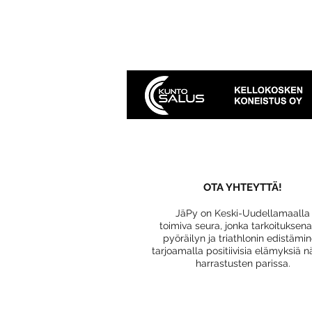
OTA YHTEYTTÄ!
JäPy on Keski-Uudellamaalla
toimiva seura, jonka tarkoituksen
pyöräilyn ja triathlonin edistämi
tarjoamalla positiivisia elämyksiä n
harrastusten parissa.