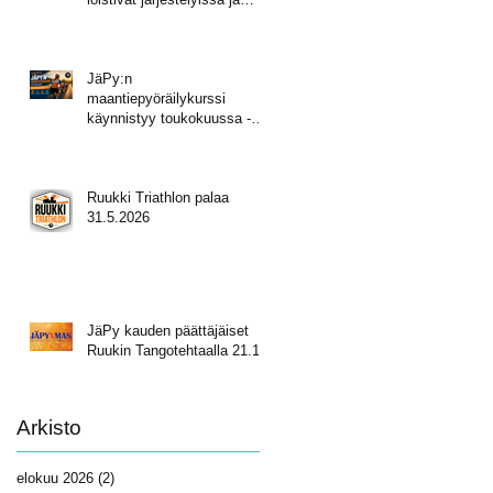
mitalisateessa!
JäPy:n
maantiepyöräilykurssi
käynnistyy toukokuussa -
tule mukaan!
Ruukki Triathlon palaa
31.5.2026
JäPy kauden päättäjäiset
Ruukin Tangotehtaalla 21.11.
Arkisto
elokuu 2026
(2)
2 päivitystä