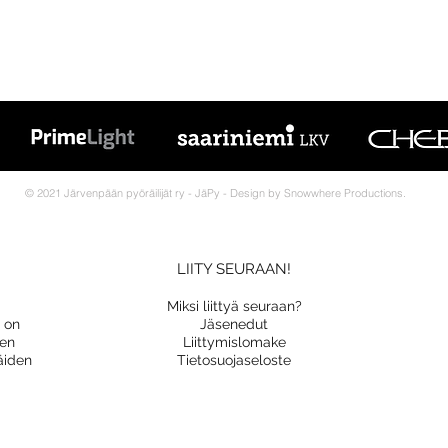
© 2021 Järvenpään pyöräilijät ry - JäPy - Design by Snowwhere Productions.
LIITY SEURAAN!
Miksi liittyä seuraan?
a on
Jäsenedut
nen
Liittymislomake
äiden
Tietosuojaseloste