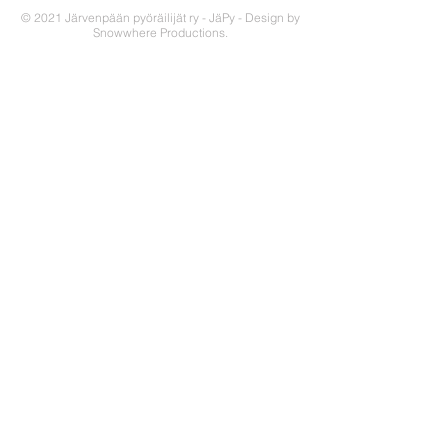
© 2021 Järvenpään pyöräilijät ry - JäPy - Design by
Snowwhere Productions.
OTA YHTEYTTÄ!
JäPy on Keski-Uudellamaalla
toimiva seura, jonka tarkoituksena on
pyöräilyn ja triathlonin edistäminen
tarjoamalla positiivisia elämyksiä
näiden harrastusten parissa.
LIITY SEURAAN!
Miksi liittyä seuraan?
Jäsenedut
Liittymislomake
Tietosuojaseloste
OSALLISTU!
Yhteislenkit
Triathlon
Kilpailutoiminta