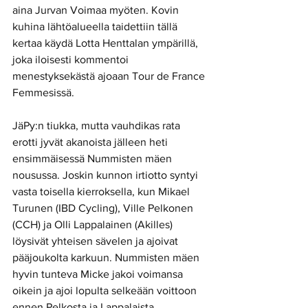
aina Jurvan Voimaa myöten. Kovin 
kuhina lähtöalueella taidettiin tällä 
kertaa käydä Lotta Henttalan ympärillä, 
joka iloisesti kommentoi 
menestyksekästä ajoaan Tour de France 
Femmesissä.
JäPy:n tiukka, mutta vauhdikas rata 
erotti jyvät akanoista jälleen heti 
ensimmäisessä Nummisten mäen 
nousussa. Joskin kunnon irtiotto syntyi 
vasta toisella kierroksella, kun Mikael 
Turunen (IBD Cycling), Ville Pelkonen 
(CCH) ja Olli Lappalainen (Akilles) 
löysivät yhteisen sävelen ja ajoivat 
pääjoukolta karkuun. Nummisten mäen 
hyvin tunteva Micke jakoi voimansa 
oikein ja ajoi lopulta selkeään voittoon 
ennen Pelkosta ja Lappalaista.