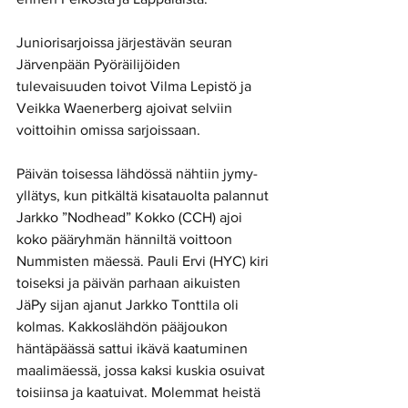
Juniorisarjoissa järjestävän seuran 
Järvenpään Pyöräilijöiden 
tulevaisuuden toivot Vilma Lepistö ja 
Veikka Waenerberg ajoivat selviin 
voittoihin omissa sarjoissaan.
Päivän toisessa lähdössä nähtiin jymy-
yllätys, kun pitkältä kisatauolta palannut 
Jarkko ”Nodhead” Kokko (CCH) ajoi 
koko pääryhmän hänniltä voittoon 
Nummisten mäessä. Pauli Ervi (HYC) kiri 
toiseksi ja päivän parhaan aikuisten 
JäPy sijan ajanut Jarkko Tonttila oli 
kolmas. Kakkoslähdön pääjoukon 
häntäpäässä sattui ikävä kaatuminen 
maalimäessä, jossa kaksi kuskia osuivat 
toisiinsa ja kaatuivat. Molemmat heistä 