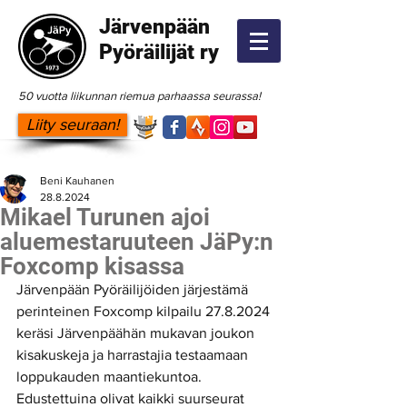
Järvenpään
Pyöräilijät ry
50 vuotta liikunnan riemua parhaassa seurassa!
Liity seuraan!
Beni Kauhanen
28.8.2024
Mikael Turunen ajoi
aluemestaruuteen JäPy:n
Foxcomp kisassa
Järvenpään Pyöräilijöiden järjestämä 
perinteinen Foxcomp kilpailu 27.8.2024 
keräsi Järvenpäähän mukavan joukon 
kisakuskeja ja harrastajia testaamaan 
loppukauden maantiekuntoa. 
Edustettuina olivat kaikki suurseurat 