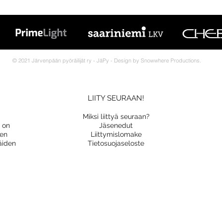
© 2021 Järvenpään pyöräilijät ry - JäPy - Design by Snowwhere Productions.
LIITY SEURAAN!
Miksi liittyä seuraan?
a on
Jäsenedut
nen
Liittymislomake
äiden
Tietosuojaseloste