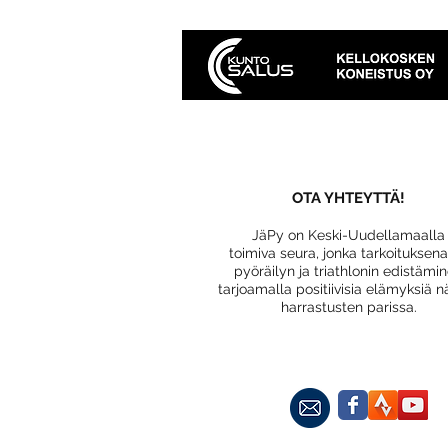
OTA YHTEYTTÄ!
JäPy on Keski-Uudellamaalla
toimiva seura, jonka tarkoituksen
pyöräilyn ja triathlonin edistämi
tarjoamalla positiivisia elämyksiä n
harrastusten parissa.