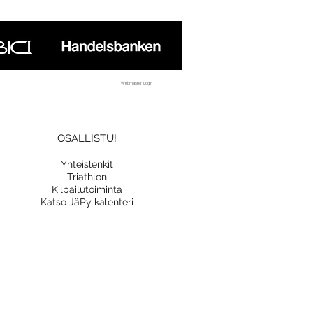
Webmaster Login
OSALLISTU!
Yhteislenkit
Triathlon
Kilpailutoiminta
Katso JäPy kalenteri