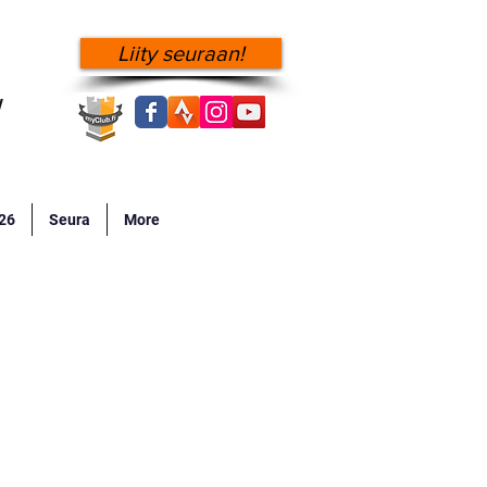
Liity seuraan!
!
026
Seura
More