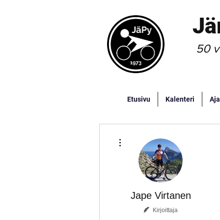
Jä
50 v
Etusivu
Kalenteri
Aja
Lisää toimintoja
Jape Virtanen
Kirjoittaja