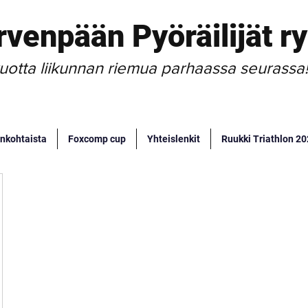
rvenpään Pyöräilijät ry
uotta liikunnan riemua parhaassa seurassa
nkohtaista
Foxcomp cup
Yhteislenkit
Ruukki Triathlon 2