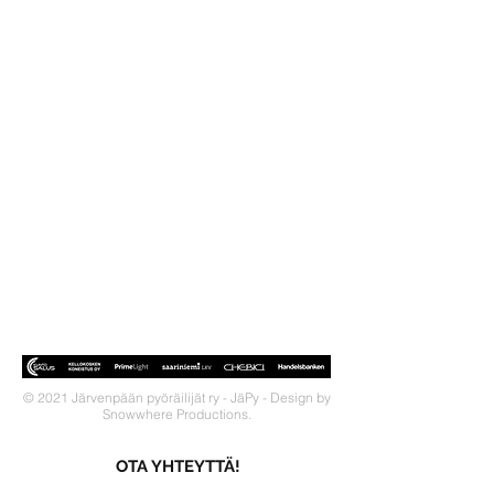
© 2021 Järvenpään pyöräilijät ry - JäPy - Design by
Snowwhere Productions.
OTA YHTEYTTÄ!