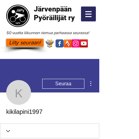
Järvenpään
Pyöräilijät ry
50 vuotta liikunnan riemua parhaassa seurassa!
Liity seuraan!
Lisää toimintoja
Seuraa
kikilapini1997
kikilapini1997