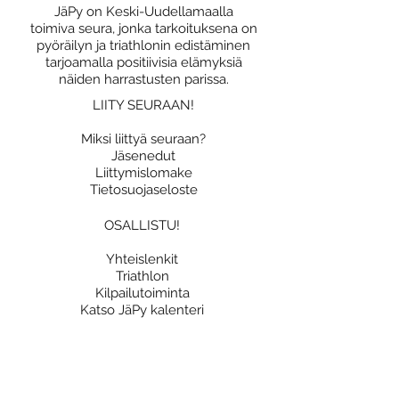
JäPy on Keski-Uudellamaalla
toimiva seura, jonka tarkoituksena on
pyöräilyn ja triathlonin edistäminen
tarjoamalla positiivisia elämyksiä
näiden harrastusten parissa.
LIITY SEURAAN!
Miksi liittyä seuraan?
Jäsenedut
Liittymislomake
Tietosuojaseloste
OSALLISTU!
Yhteislenkit
Triathlon
Kilpailutoiminta
Katso JäPy kalenteri