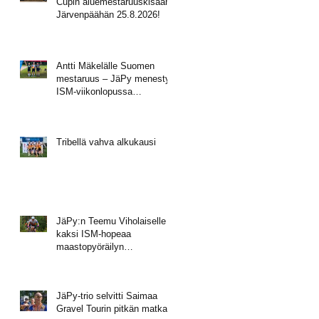
Cupin aluemestaruuskisaan
Järvenpäähän 25.8.2026!
Antti Mäkelälle Suomen
mestaruus – JäPy menestyi
ISM-viikonlopussa
Muhoksella
Tribellä vahva alkukausi
JäPy:n Teemu Viholaiselle
kaksi ISM-hopeaa
maastopyöräilyn
mestaruusviikonlopusta
JäPy-trio selvitti Saimaa
Gravel Tourin pitkän matkan