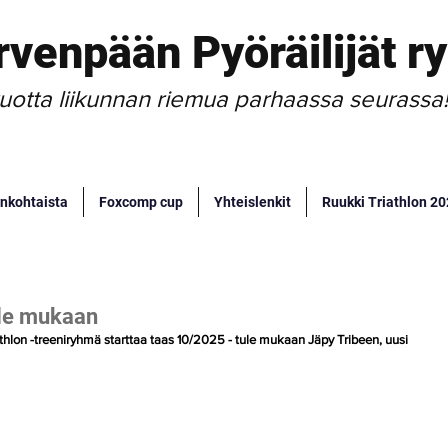
rvenpään Pyöräilijät ry
uotta liikunnan riemua parhaassa seurassa
nkohtaista
Foxcomp cup
Yhteislenkit
Ruukki Triathlon 2
ule mukaan
thlon -treeniryhmä starttaa taas 10/2025 - tule mukaan Jäpy Tribeen, uusi 