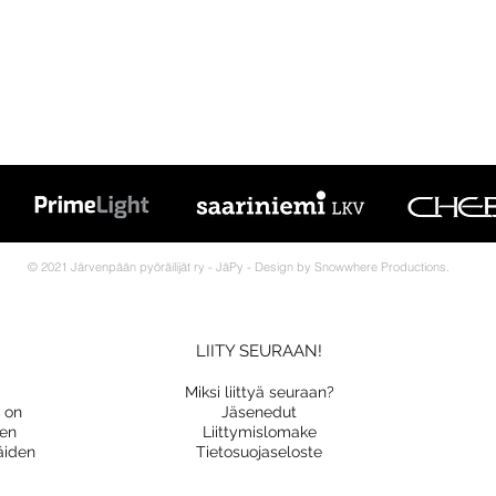
© 2021 Järvenpään pyöräilijät ry - JäPy - Design by Snowwhere Productions.
LIITY SEURAAN!
Miksi liittyä seuraan?
a on
Jäsenedut
nen
Liittymislomake
äiden
Tietosuojaseloste