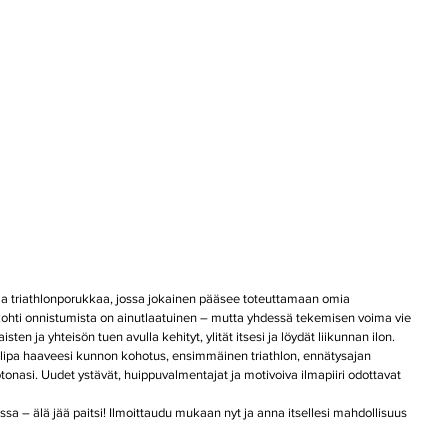
aa triathlonporukkaa, jossa jokainen pääsee toteuttamaan omia 
kohti onnistumista on ainutlaatuinen – mutta yhdessä tekemisen voima vie 
en ja yhteisön tuen avulla kehityt, ylität itsesi ja löydät liikunnan ilon.
Olipa haaveesi kunnon kohotus, ensimmäinen triathlon, ennätysajan 
otonasi. Uudet ystävät, huippuvalmentajat ja motivoiva ilmapiiri odottavat 
sa – älä jää paitsi! Ilmoittaudu mukaan nyt ja anna itsellesi mahdollisuus 