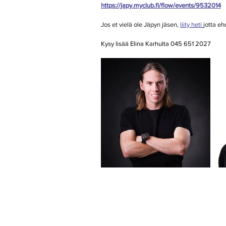
https://japy.myclub.fi/flow/events/9532014
Jos et vielä ole Jäpyn jäsen, 
liity heti 
jotta e
Kysy lisää Elina Karhulta 045 651 2027