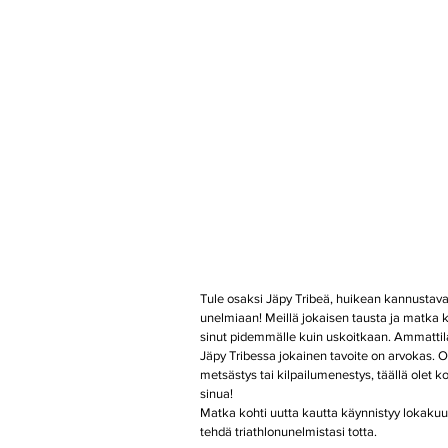
Tule osaksi Jäpy Tribeä, huikean kannustav
unelmiaan! Meillä jokaisen tausta ja matka 
sinut pidemmälle kuin uskoitkaan. Ammattilaist
Jäpy Tribessa jokainen tavoite on arvokas. 
metsästys tai kilpailumenestys, täällä olet k
sinua!
Matka kohti uutta kautta käynnistyy lokakuus
tehdä triathlonunelmistasi totta.