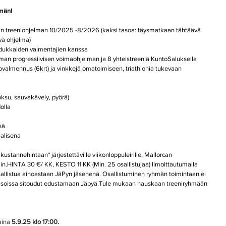
män!
 treeniohjelman 10/2025 -8/2026 (kaksi tasoa: täysmatkaan tähtäävä 
vä ohjelma)
aadukkaiden valmentajien kanssa
an progressiivisen voimaohjelman ja 8 yhteistreeniä KuntoSaluksella
valmennus (6krt) ja vinkkejä omatoimiseen, triathlonia tukevaan 
oksu, sauvakävely, pyörä)
olla
sä
alisena
stannehintaan* järjestettäville viikonloppuleirille, Mallorcan 
hmiin.HINTA 30 €/ KK, KESTO 11 KK (Min. 25 osallistujaa) Ilmoittautumalla 
allistua ainoastaan JäPyn jäsenenä. Osallistuminen ryhmän toimintaan ei 
a kisoissa sitoudut edustamaan Jäpyä.Tule mukaan hauskaan treeniryhmään 
aina 
5.9.25 klo 17:00. 