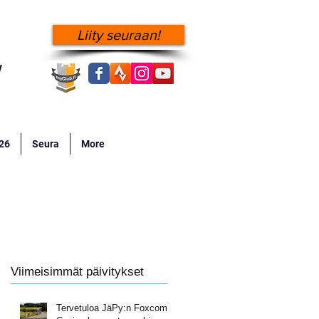
Liity seuraan!
!
026
Seura
More
Viimeisimmät päivitykset
Tervetuloa JäPy:n Foxcomp