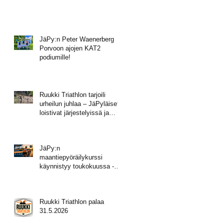
JäPy:n Peter Waenerberg
Porvoon ajojen KAT2
podiumille!
Ruukki Triathlon tarjoili
urheilun juhlaa – JäPyläiset
loistivat järjestelyissä ja
mitalisateessa!
JäPy:n
maantiepyöräilykurssi
käynnistyy toukokuussa -
tule mukaan!
Ruukki Triathlon palaa
31.5.2026