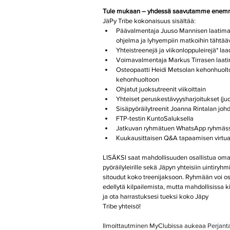
Tule mukaan – yhdessä saavutamme enem
JäPy Tribe kokonaisuus sisältää:
Päävalmentaja Juuso Mannisen laatiman
ohjelma ja lyhyempiin matkoihin tähtää
Yhteistreenejä ja viikonloppuleirejä* l
Voimavalmentaja Markus Tirrasen laatim
Osteopaatti Heidi Metsolan kehonhuolto
kehonhuoltoon
Ohjatut juoksutreenit viikoittain
Yhteiset peruskestävyysharjoitukset (ju
Sisäpyöräilytreenit Joanna Rintalan johd
FTP-testin KuntoSaluksella
Jatkuvan ryhmätuen WhatsApp ryhmäs
Kuukausittaisen Q&A tapaamisen virtua
LISÄKSI saat mahdollisuuden osallistua omaku
pyöräilyleirille sekä Jäpyn yhteisiin uintiry
sitoudut koko treenijaksoon. Ryhmään voi os
edellytä kilpailemista, mutta mahdollisiss
ja ota harrastuksesi tueksi koko Jäpy 
Tribe yhteisö!
Ilmoittautminen MyClubissa aukeaa 
Perjant