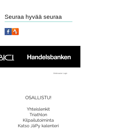
Seuraa hyvää seuraa
Webmaster Login
OSALLISTU!
Yhteislenkit
Triathlon
Kilpailutoiminta
Katso JäPy kalenteri