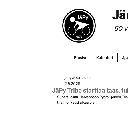
Jä
50 v
Etusivu
Kalenteri
Aja
japywebmaster
2.9.2025
JäPy Tribe starttaa taas, t
Supersuosittu Järvenpään Pyöräilijöiden Tria
triathlonkausi alkaa pian!