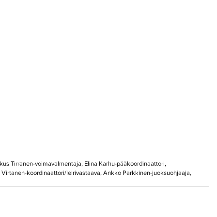
us Tirranen-voimavalmentaja, Elina Karhu-pääkoordinaattori, 
e Virtanen-koordinaattori/leirivastaava, Ankko Parkkinen-juoksuohjaaja, 