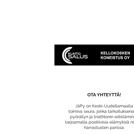
OTA YHTEYTTÄ!
JäPy on Keski-Uudellamaalla
toimiva seura, jonka tarkoituksen
pyöräilyn ja triathlonin edistämi
tarjoamalla positiivisia elämyksiä n
harrastusten parissa.