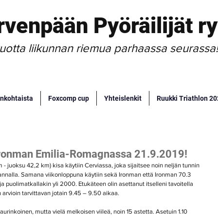
rvenpään Pyöräilijät ry
uotta liikunnan riemua parhaassa seurassa
nkohtaista
Foxcomp cup
Yhteislenkit
Ruukki Triathlon 2
i Ironman Emilia-Romagnassa 21.9.2019!
- juoksu 42,2 km) kisa käytiin Cerviassa, joka sijaitsee noin neljän tunnin 
nalla. Samana viikonloppuna käytiin sekä Ironman että Ironman 70.3 
ja puolimatkallakin yli 2000. Etukäteen olin asettanut itselleni tavoitella 
rvioin tarvittavan jotain 9.45 – 9.50 aikaa.
aurinkoinen, mutta vielä melkoisen viileä, noin 15 astetta. Asetuin 1.10 