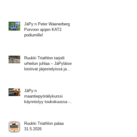
JäPy:n Peter Waenerberg
Porvoon ajojen KAT2
podiumille!
Ruukki Triathlon tarjoili
urheilun juhlaa – JäPyläiset
loistivat järjestelyissä ja
mitalisateessa!
JäPy:n
maantiepyöräilykurssi
käynnistyy toukokuussa -
tule mukaan!
Ruukki Triathlon palaa
31.5.2026