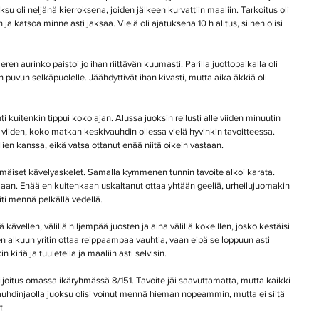
oli neljänä kierroksena, joiden jälkeen kurvattiin maaliin. Tarkoitus oli 
in ja katsoa minne asti jaksaa. Vielä oli ajatuksena 10 h alitus, siihen olisi 
meren aurinko paistoi jo ihan riittävän kuumasti. Parilla juottopaikalla oli 
en puvun selkäpuolelle. Jäähdyttivät ihan kivasti, mutta aika äkkiä oli 
i kuitenkin tippui koko ajan. Alussa juoksin reilusti alle viiden minuutin 
e viiden, koko matkan keskivauhdin ollessa vielä hyvinkin tavoitteessa. 
ien kanssa, eikä vatsa ottanut enää niitä oikein vastaan.
immäiset kävelyaskelet. Samalla kymmenen tunnin tavoite alkoi karata. 
maan. Enää en kuitenkaan uskaltanut ottaa yhtään geeliä, urheilujuomakin 
iti mennä pelkällä vedellä.
ävellen, välillä hiljempää juosten ja aina välillä kokeillen, josko kestäisi 
 alkuun yritin ottaa reippaampaa vauhtia, vaan eipä se loppuun asti 
 kiriä ja tuuletella ja maaliin asti selvisin.
sijoitus omassa ikäryhmässä 8/151. Tavoite jäi saavuttamatta, mutta kaikki 
a vauhdinjaolla juoksu olisi voinut mennä hieman nopeammin, mutta ei siitä 
t.