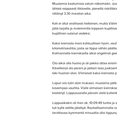
Muutamia kaatumisia satuin näkemään. Juoksu 
lähteä reippaasti liikkeelle, pienellä riskilläk
riittänyt 3.30 maraton aika.
Keli ei ollut virallisesti helteinen, mutta Väli
jäitä tarjolla ja molemmilla kippasin kupillis
kupillinen sulanut vedeksi.
Kaksi kierrosta meni kohtuullisen hyvin, vauht
kilometrivauhtia, josta se tippui vähän pääll
Kolmannella kierroksella alkoi ongelmat geel
Olo alkoi olla huono ja oli pakko ottaa ens
Kävellessä olo parani ja pääsin taas juokse
teki huonon olon. Viimeiset kaksi kierrosta p
Lopun siis tulin olon mukaan, muutama pätkä k
kovempaa vauhtia. Vielä viimeisen kierroksen
kestänyt. Loppusuoralla jaksoin vielä kuitenkin
Loppuaikakin oli ihan ok, 10:09:49 tuntia ja 
tuli kyllä reitille jätettyä. Rauhallisemmall
tarvittavaa kymmentä minuuttia olisi tippunu