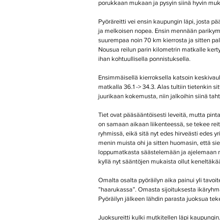
porukkaan mukaan ja pysyin siinä hyvin mukana
Pyöräreitti vei ensin kaupungin läpi, josta pä
ja melkoisen nopea. Ensin mennään parikymm
suurempaa noin 70 km kierrosta ja sitten pal
Nousua reilun parin kilometrin matkalle kerty
ihan kohtuullisella ponnistuksella.
Ensimmäisellä kierroksella katsoin keskivauhd
matkalla 36.1 -> 34.3. Alas tultiin tietenkin
juurikaan kokemusta, niin jalkoihin siinä taht
Tiet ovat pääsääntöisesti leveitä, mutta pin
on samaan aikaan liikenteessä, se tekee reit
ryhmissä, eikä sitä nyt edes hirveästi edes y
menin muista ohi ja sitten huomasin, että sie
loppumatkasta säästelemään ja ajelemaan mu
kyllä nyt sääntöjen mukaista ollut keneltäkä
Omalta osalta pyöräilyn aika painui yli tavoit
”haarukassa”. Omasta sijoituksesta ikäryhmässä
Pyöräilyn jälkeen lähdin parasta juoksua te
Juoksureitti kulki mutkitellen läpi kaupungin. 