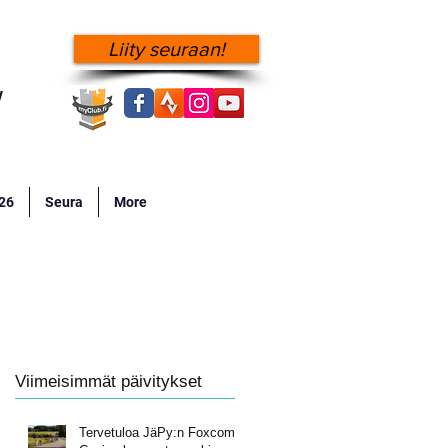
Liity seuraan!
!
026
Seura
More
Viimeisimmät päivitykset
Tervetuloa JäPy:n Foxcomp