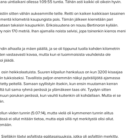
 uintiaikani ollessa 1:09:55 tuntia. Tähän asti kaikki oli oikein hyvin.
ästiin sitten vähän aukeammille teille. Reitti on kaiken kaikkiaan tasainen 
entä kilometriä kaupungista pois. Tämän jälkeen kierretään pari 
ataan takaisin kaupunkiin. Erikoisuutena on nousu Bertinoron kylään. 
y noin 170 metriä. Ihan ajamalla noista selvisi, jopa toinenkin kierros meni 
in alhaalla ja mäen päällä, ja se oli tippunut tuolla kahden kilometrin 
 sitten vastaavasti kovaa, mutta kun ei tuommoisista vauhdeista ole 
oi jäädä.
ta osin heikkolaatuista. Suuren kilpailun hankaluus on kun 3200 kisaajaa 
in tukkoiseksi. Tavallista paljon enemmän näkyi pyöräilijöitä ajamassa 
ritetty peitellä. Samaan syyllistyin itsekin, kun ensin muutaman kerran 
ltä tuli sama ryhmä perässä ja ylämäkeen taas ohi. Tyydyin sitten 
un porukan perässä, kun vauhti kuitenkin oli kohdallaan. Mutta ei se 
än.
ellun viiden tunnin (5:07:14), mutta vielä oli kymmenen tunnin alitus 
 ei ollut mitään tietoa, mutta eipä sillä nyt merkitystä olisi ollut. 
kemään.
Sielläkin löytyi asfaltista epätasaisuuksia, jotka oli asfalttiin merkitty. 