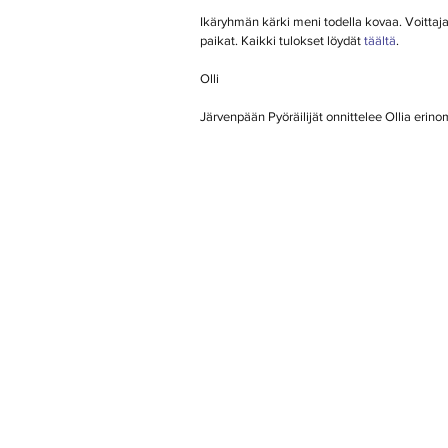
Ikäryhmän kärki meni todella kovaa. Voittajan
paikat. Kaikki tulokset löydät 
täältä
.
Olli
Järvenpään Pyöräilijät onnittelee Ollia erino