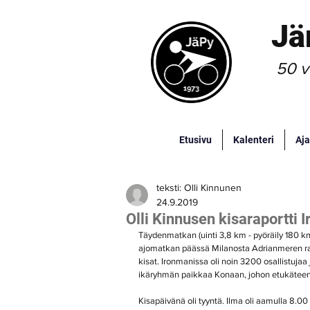
Jä
50 v
Etusivu
Kalenteri
Aja
teksti: Olli Kinnunen
24.9.2019
Olli Kinnusen kisaraportt
Täydenmatkan (uinti 3,8 km - pyöräily 180 km 
ajomatkan päässä Milanosta Adrianmeren ran
kisat. Ironmanissa oli noin 3200 osallistujaa 
ikäryhmän paikkaa Konaan, johon etukäteen a
Kisapäivänä oli tyyntä. Ilma oli aamulla 8.00 