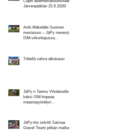
Cupin aluemestaruuskisaan
Järvenpäähän 25.8.2026!
Antti Mäkelälle Suomen
mestaruus – JäPy menestyi
ISM-viikonlopussa
Muhoksella
Tribellä vahva alkukausi
JäPy:n Teemu Viholaiselle
kaksi ISM-hopeaa
maastopyöräilyn
mestaruusviikonlopusta
JäPy-trio selvitti Saimaa
Gravel Tourin pitkän matkan