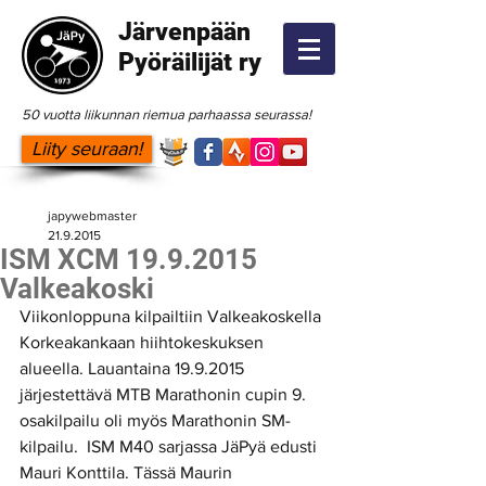
Järvenpään
Pyöräilijät ry
50 vuotta liikunnan riemua parhaassa seurassa!
Liity seuraan!
japywebmaster
21.9.2015
ISM XCM 19.9.2015
Valkeakoski
Viikonloppuna kilpailtiin Valkeakoskella 
Korkeakankaan hiihtokeskuksen 
alueella. Lauantaina 19.9.2015 
järjestettävä MTB Marathonin cupin 9. 
osakilpailu oli myös Marathonin SM-
kilpailu.  ISM M40 sarjassa JäPyä edusti 
Mauri Konttila. Tässä Maurin 