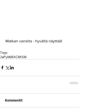
 Matkan varrelta - hyvältä näyttää! 
Tags:
JäPy
MtB
XCM
ISM
Kommentit