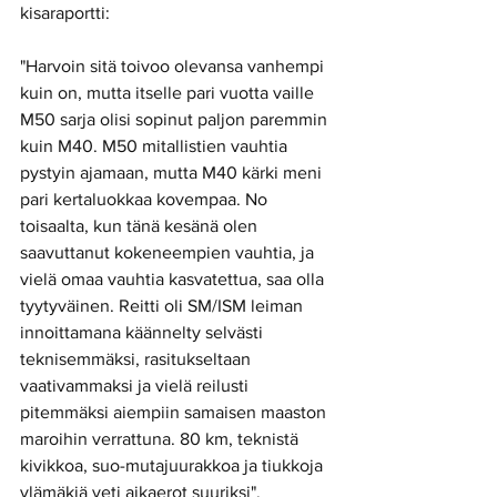
kisaraportti: 
"Harvoin sitä toivoo olevansa vanhempi 
kuin on, mutta itselle pari vuotta vaille 
M50 sarja olisi sopinut paljon paremmin 
kuin M40. M50 mitallistien vauhtia 
pystyin ajamaan, mutta M40 kärki meni 
pari kertaluokkaa kovempaa. No 
toisaalta, kun tänä kesänä olen 
saavuttanut kokeneempien vauhtia, ja 
vielä omaa vauhtia kasvatettua, saa olla 
tyytyväinen. Reitti oli SM/ISM leiman 
innoittamana käännelty selvästi 
teknisemmäksi, rasitukseltaan 
vaativammaksi ja vielä reilusti 
pitemmäksi aiempiin samaisen maaston 
maroihin verrattuna. 80 km, teknistä 
kivikkoa, suo-mutajuurakkoa ja tiukkoja 
ylämäkiä veti aikaerot suuriksi". 