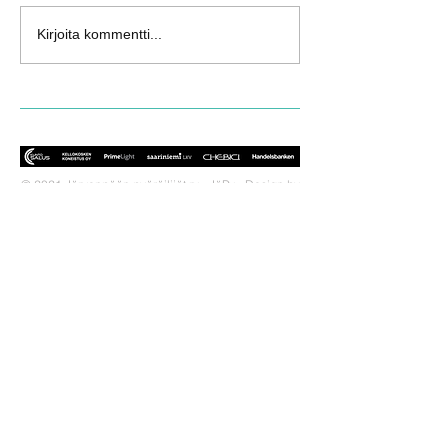
Kirjoita kommentti...
© 2021 Järvenpään pyöräilijät ry - JäPy - Design by
Snowwhere Productions.
OTA YHTEYTTÄ!
JäPy on Keski-Uudellamaalla
toimiva seura, jonka tarkoituksena on
pyöräilyn ja triathlonin edistäminen
tarjoamalla positiivisia elämyksiä
näiden harrastusten parissa.
LIITY SEURAAN!
Miksi liittyä seuraan?
Jäsenedut