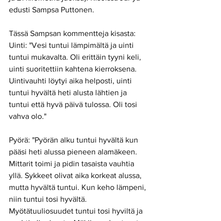
edusti Sampsa Puttonen.  
Tässä Sampsan kommentteja kisasta:  
Uinti: "Vesi tuntui lämpimältä ja uinti 
tuntui mukavalta. Oli erittäin tyyni keli, 
uinti suoritettiin kahtena kierroksena. 
Uintivauhti löytyi aika helposti, uinti 
tuntui hyvältä heti alusta lähtien ja 
tuntui että hyvä päivä tulossa. Oli tosi 
vahva olo." 
Pyörä: "Pyörän alku tuntui hyvältä kun 
pääsi heti alussa pieneen alamäkeen. 
Mittarit toimi ja pidin tasaista vauhtia 
yllä. Sykkeet olivat aika korkeat alussa, 
mutta hyvältä tuntui. Kun keho lämpeni, 
niin tuntui tosi hyvältä. 
Myötätuuliosuudet tuntui tosi hyviltä ja 