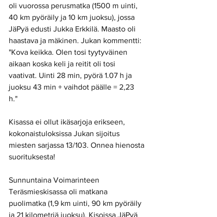
oli vuorossa perusmatka (1500 m uinti, 
40 km pyöräily ja 10 km juoksu), jossa 
JäPyä edusti Jukka Erkkilä. Maasto oli 
haastava ja mäkinen. Jukan kommentti: 
"Kova keikka. Olen tosi tyytyväinen 
aikaan koska keli ja reitit oli tosi 
vaativat. Uinti 28 min, pyörä 1.07 h ja 
juoksu 43 min + vaihdot päälle = 2,23 
h." 
Kisassa ei ollut ikäsarjoja erikseen, 
kokonaistuloksissa Jukan sijoitus 
miesten sarjassa 13/103. Onnea hienosta 
suorituksesta! 
Sunnuntaina Voimarinteen 
Teräsmieskisassa oli matkana 
puolimatka (1,9 km uinti, 90 km pyöräily 
ja 21 kilometriä juoksu). Kisoissa JäPyä 