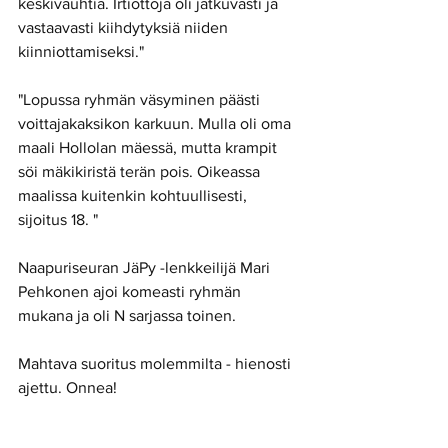
keskivauhtia. Irtiottoja oli jatkuvasti ja 
vastaavasti kiihdytyksiä niiden 
kiinniottamiseksi." 
"Lopussa ryhmän väsyminen päästi 
voittajakaksikon karkuun. Mulla oli oma 
maali Hollolan mäessä, mutta krampit 
söi mäkikiristä terän pois. Oikeassa 
maalissa kuitenkin kohtuullisesti, 
sijoitus 18. " 
Naapuriseuran JäPy -lenkkeilijä Mari 
Pehkonen ajoi komeasti ryhmän 
mukana ja oli N sarjassa toinen.  
Mahtava suoritus molemmilta - hienosti 
ajettu. Onnea! 