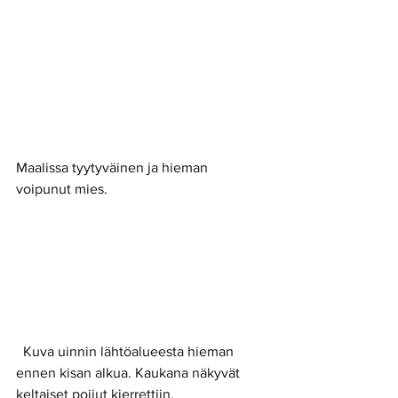
Maalissa tyytyväinen ja hieman 
voipunut mies. 
  Kuva uinnin lähtöalueesta hieman 
ennen kisan alkua. Kaukana näkyvät 
keltaiset poijut kierrettiin. 