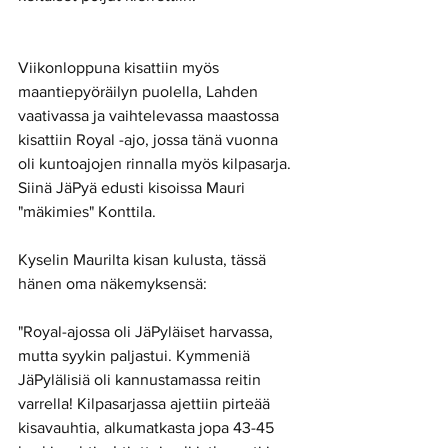
Viikonloppuna kisattiin myös 
maantiepyöräilyn puolella, Lahden 
vaativassa ja vaihtelevassa maastossa 
kisattiin Royal -ajo, jossa tänä vuonna 
oli kuntoajojen rinnalla myös kilpasarja. 
Siinä JäPyä edusti kisoissa Mauri 
"mäkimies" Konttila. 
Kyselin Maurilta kisan kulusta, tässä 
hänen oma näkemyksensä: 
"Royal-ajossa oli JäPyläiset harvassa, 
mutta syykin paljastui. Kymmeniä 
JäPylälisiä oli kannustamassa reitin 
varrella! Kilpasarjassa ajettiin pirteää 
kisavauhtia, alkumatkasta jopa 43-45 