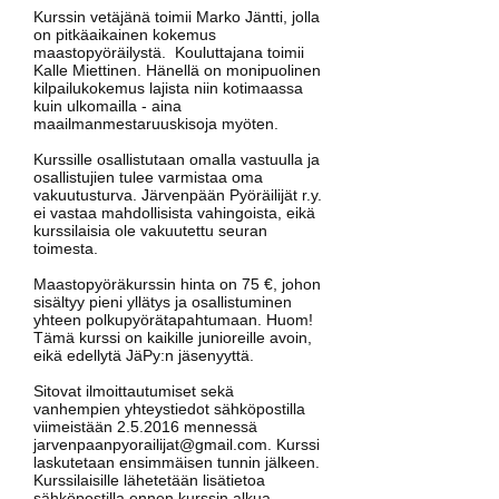
Kurssin vetäjänä toimii Marko Jäntti, jolla
on pitkäaikainen kokemus
maastopyöräilystä. Kouluttajana toimii
Kalle Miettinen. Hänellä on monipuolinen
kilpailukokemus lajista niin kotimaassa
kuin ulkomailla - aina
maailmanmestaruuskisoja myöten.
Kurssille osallistutaan omalla vastuulla ja
osallistujien tulee varmistaa oma
vakuutusturva. Järvenpään Pyöräilijät r.y.
ei vastaa mahdollisista vahingoista, eikä
kurssilaisia ole vakuutettu seuran
toimesta.
Maastopyöräkurssin hinta on 75 €, johon
sisältyy pieni yllätys ja osallistuminen
yhteen polkupyörätapahtumaan. Huom!
Tämä kurssi on kaikille junioreille avoin,
eikä edellytä JäPy:n jäsenyyttä.
Sitovat ilmoittautumiset sekä
vanhempien yhteystiedot sähköpostilla
viimeistään 2.5.2016 mennessä
jarvenpaanpyorailijat@gmail.com
. Kurssi
laskutetaan ensimmäisen tunnin jälkeen.
Kurssilaisille lähetetään lisätietoa
sähköpostilla ennen kurssin alkua.