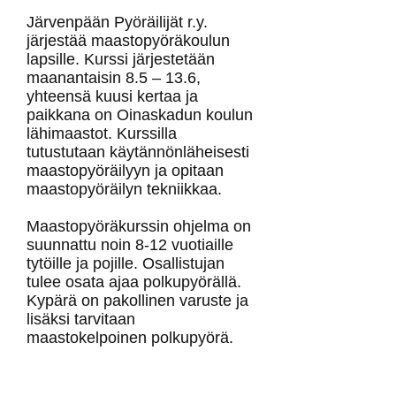
Järvenpään Pyöräilijät r.y.
järjestää maastopyöräkoulun
lapsille. Kurssi järjestetään
maanantaisin 8.5 – 13.6,
yhteensä kuusi kertaa ja
paikkana on Oinaskadun koulun
lähimaastot. Kurssilla
tutustutaan käytännönläheisesti
maastopyöräilyyn ja opitaan
maastopyöräilyn tekniikkaa.
Maastopyöräkurssin ohjelma on
suunnattu noin 8-12 vuotiaille
tytöille ja pojille. Osallistujan
tulee osata ajaa polkupyörällä.
Kypärä on pakollinen varuste ja
lisäksi tarvitaan
maastokelpoinen polkupyörä.