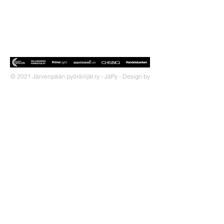
SÄHKÖPOSTILLA OSOITTEESEEN
JARVENPAANPYORAILIJAT@GMA
IL.COM
© 2021 Järvenpään pyöräilijät ry - JäPy - Design by
Snowwhere Productions.
OTA YHTEYTTÄ!
JäPy on Keski-Uudellamaalla
toimiva seura, jonka tarkoituksena on
pyöräilyn ja triathlonin edistäminen
tarjoamalla positiivisia elämyksiä
näiden harrastusten parissa.
LIITY SEURAAN!
Miksi liittyä seuraan?
Jäsenedut
Liittymislomake