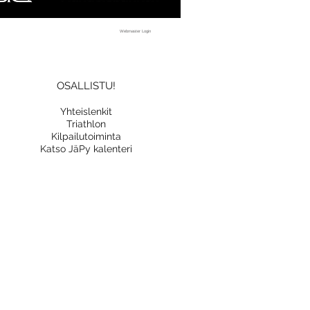
Webmaster Login
OSALLISTU!
Yhteislenkit
Triathlon
Kilpailutoiminta
Katso JäPy kalenteri