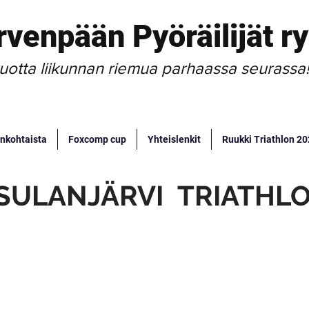
rvenpään Pyöräilijät ry
uotta liikunnan riemua parhaassa seurassa
nkohtaista
Foxcomp cup
Yhteislenkit
Ruukki Triathlon 2
SULANJÄRVI TRIATHL