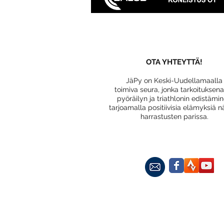
OTA YHTEYTTÄ!
JäPy on Keski-Uudellamaalla
toimiva seura, jonka tarkoituksen
pyöräilyn ja triathlonin edistämi
tarjoamalla positiivisia elämyksiä n
harrastusten parissa.