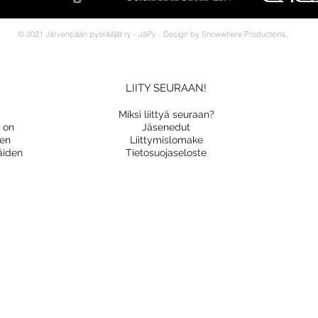
© 2021 Järvenpään pyöräilijät ry - JäPy - Design by Snowwhere Productions.
LIITY SEURAAN!
Miksi liittyä seuraan?
a on
Jäsenedut
nen
Liittymislomake
äiden
Tietosuojaseloste