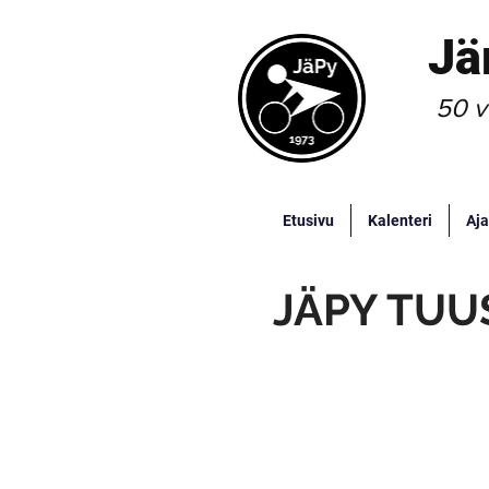
Jä
50 v
Etusivu
Kalenteri
Aja
JÄPY TUU