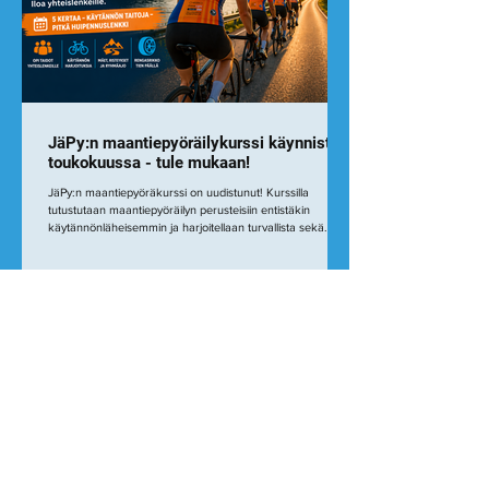
JäPy:n maantiepyöräilykurssi käynnistyy
toukokuussa - tule mukaan!
JäPy:n maantiepyöräkurssi on uudistunut! Kurssilla
tutustutaan maantiepyöräilyn perusteisiin entistäkin
käytännönläheisemmin ja harjoitellaan turvallista sekä
sujuvaa ajamista ryhmässä. Kurssin tavoitteena on, että
osallistujat saavat varmuutta ryhmässä ajamiseen ja
uskaltavat lähteä mukaan JäPy:n yhteislenkeille. Lue lisää
täältä ja ilmoittaudu mukaan!