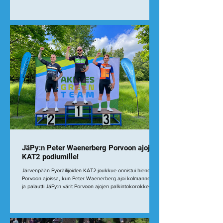
km). Tapahtuma oli järjestetty yhtä laadukkaasti kuin tuttu
Saimaa Cycle Tour. Reitin varrella riitti mukavasti
kannustavaa yleisöä, ja huoltopisteet toimivat erinomaisesti.
Matkaan lähdettiin Antti Mäkelän johdolla vauhdikkaasti.
Ensimmäinen tunti taittui noin 31 km/h keskinopeudella.
Alkuvaiheessa mukana ajoi my
JäPy:n Peter Waenerberg Porvoon ajojen
KAT2 podiumille!
Järvenpään Pyöräilijöiden KAT2-joukkue onnistui hienosti
Porvoon ajoissa, kun Peter Waenerberg ajoi kolmanneksi
ja palautti JäPy:n värit Porvoon ajojen palkintokorokkeelle
noin 20 vuoden tauon jälkeen. JäPy:n KAT2-joukkueessa
ajoivat Jarkko Tonttila, Harri Mattila, Iiro Mäenpää ja Peter
Waenerberg. Noin 90 kilometrin kilpailussa joukkueajo
onnistui erinomaisesti. Kilpailun loppupuolella Iiro Mäenpää