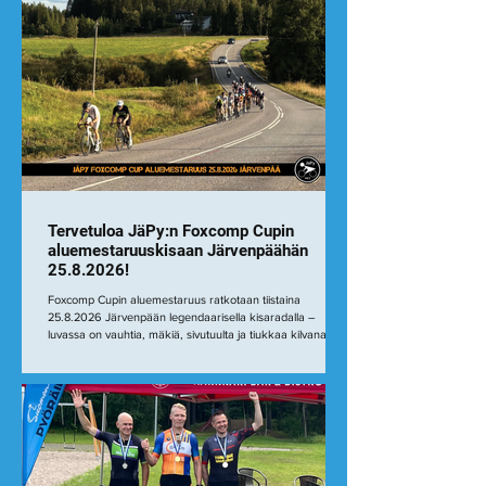
Tervetuloa JäPy:n Foxcomp Cupin
aluemestaruuskisaan Järvenpäähän
25.8.2026!
Foxcomp Cupin aluemestaruus ratkotaan tiistaina
25.8.2026 Järvenpään legendaarisella kisaradalla –
luvassa on vauhtia, mäkiä, sivutuulta ja tiukkaa kilvanajoa!
Perinteinen kilpailurata ajetaan aikuisten lähdöissä kahteen
kertaan, eikä lähtölaukauksen jälkeen tarvitse pitkään
odotella ratkaisuja. Ensimmäiset irtiotot nähdään usein jo
Nummisten mäessä, joka on Etelä-Suomen maineikkaimpia
kisanousuja. Lähes kilometrin mittainen, keskimäärin noin
viisiprosenttinen nousu laittaa n