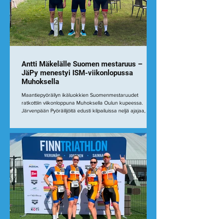
Antti Mäkelälle Suomen mestaruus –
JäPy menestyi ISM-viikonlopussa
Muhoksella
Maantiepyöräilyn ikäluokkien Suomenmestaruudet
ratkottiin viikonloppuna Muhoksella Oulun kupeessa.
Järvenpään Pyöräilijöitä edusti kilpailuissa neljä ajajaa, ja
viikonlopun huipennuksena Antti Mäkelä ajoi M50-luokan
Suomen mestariksi. Lissu Vanniselle onnistunut debyytti
aika-ajossa Lauantaina kilpailtiin henkilökohtaisessa aika-
ajossa, jossa JäPyä edusti Lissu Vanninen (N50). Kyseessä
oli Lissun uran ensimmäinen tempoajo, mikä toi
luonnollisesti hieman ylimääräistä jännityst