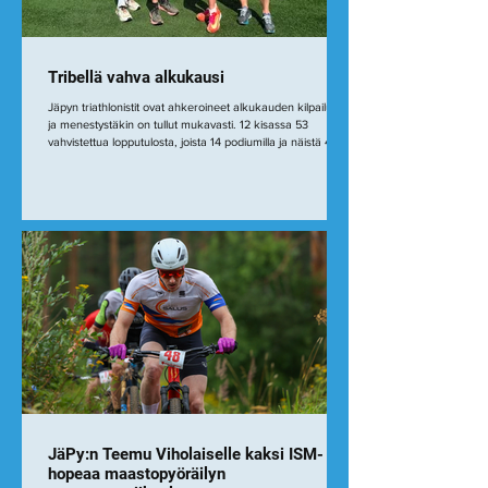
Tribellä vahva alkukausi
Jäpyn triathlonistit ovat ahkeroineet alkukauden kilpailuissa
ja menestystäkin on tullut mukavasti. 12 kisassa 53
vahvistettua lopputulosta, joista 14 podiumilla ja näistä 4
SM-mitalia. Lista kisoista ja tuloksista alla (tiedossa olevat,
ei välttämättä 100% kattava). Triathlonliiton ylläpitämässä
Suomen Cupissa Jäpy on pienenä seurana hyvissä
asemissa viidentenä. Pistelaskujärjestelmästä johtuen
suuret seurat jyräävät volumella joten tähänastinen sijoitus
on erinomainen. SM k
JäPy:n Teemu Viholaiselle kaksi ISM-
hopeaa maastopyöräilyn