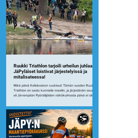
ja Peter Waenerberg pääsivät mukaan seitsemän ajajan
irtiottoon, joka harveni
Ruukki Triathlon tarjoili urheilun juhlaa –
JäPyläiset loistivat järjestelyissä ja
mitalisateessa!
Mikä päivä Kellokosken ruukissa! Tämän vuoden Ruukki
Triathlon on saatu kunnialla maaliin, ja järjestävän seuran
eli Järvenpään Pyöräilijöiden näkökulmasta päivä ei olisi
voinut sujua paljoakaan paremmin. Omakohtaisesti tämä
kisapäivä oli jotain aivan erityistä. Takana on kokonainen
vuosi työtä kisatiimissä tapahtuman suunnittelun ja
järjestelyjen parissa, ja vielä lauantainakin vedettiin
talkoohommia täysillä. Mutta kun sunnuntain h-hetki koitti,
sain jättää järjestelyvastuu