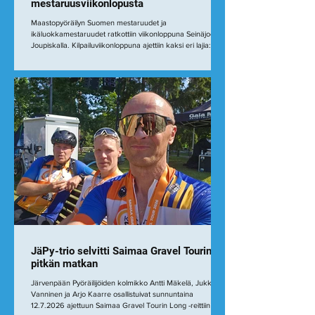
mestaruusviikonlopusta
Maastopyöräilyn Suomen mestaruudet ja
ikäluokkamestaruudet ratkottiin viikonloppuna Seinäjoen
Joupiskalla. Kilpailuviikonloppuna ajettiin kaksi eri lajia:
lauantaina XCC (Short Track) ja sunnuntaina XCO (Cross-
country Olympic). XCC on vauhdikas lyhyen radan kilpailu,
jossa kierretään noin kilometrin mittaista teknistä rataa
useita kierroksia. XCO puolestaan on olympialaji, jossa
kilpailijat ajavat pidemmällä ja vaativammalla maastoradalla
useita kierroksia. Molemmissa lajeiss
JäPy-trio selvitti Saimaa Gravel Tourin
pitkän matkan
Järvenpään Pyöräilijöiden kolmikko Antti Mäkelä, Jukka
Vanninen ja Arjo Kaarre osallistuivat sunnuntaina
12.7.2026 ajettuun Saimaa Gravel Tourin Long -reittiin (159