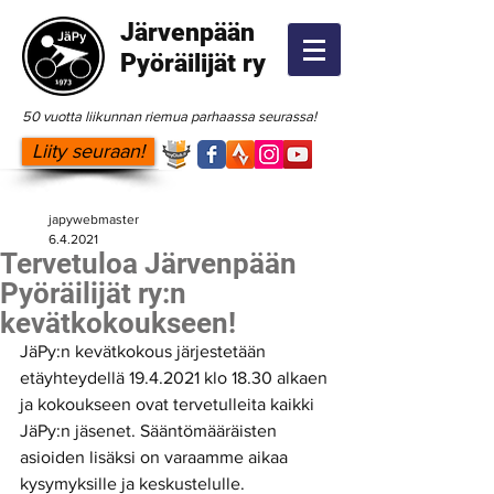
Järvenpään
Pyöräilijät ry
50 vuotta liikunnan riemua parhaassa seurassa!
Liity seuraan!
japywebmaster
6.4.2021
Tervetuloa Järvenpään
Pyöräilijät ry:n
kevätkokoukseen!
JäPy:n kevätkokous järjestetään 
etäyhteydellä 19.4.2021 klo 18.30 alkaen 
ja kokoukseen ovat tervetulleita kaikki 
JäPy:n jäsenet. Sääntömääräisten 
asioiden lisäksi on varaamme aikaa 
kysymyksille ja keskustelulle. 