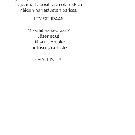
tarjoamalla positiivisia elämyksiä
näiden harrastusten parissa.
LIITY SEURAAN!
Miksi liittyä seuraan?
Jäsenedut
Liittymislomake
Tietosuojaseloste
OSALLISTU!
Yhteislenkit
Triathlon
Kilpailutoiminta
Katso JäPy kalenteri