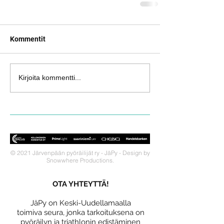
Kommentit
Kirjoita kommentti...
© 2021 Järvenpään pyöräilijät ry - JäPy - Design by
Snowwhere Productions.
OTA YHTEYTTÄ!
JäPy on Keski-Uudellamaalla
toimiva seura, jonka tarkoituksena on
pyöräilyn ja triathlonin edistäminen