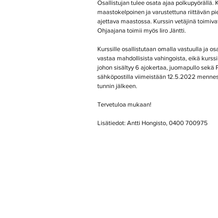
Osallistujan tulee osata ajaa polkupyörällä. K
maastokelpoinen ja varustettuna riittävän pien
ajettava maastossa. Kurssin vetäjinä toimiva
Ohjaajana toimii myös Iiro Jäntti.
Kurssille osallistutaan omalla vastuulla ja os
vastaa mahdollisista vahingoista, eikä kurss
johon sisältyy 6 ajokertaa, juomapullo sekä 
sähköpostilla viimeistään 12.5.2022 menne
tunnin jälkeen.
Tervetuloa mukaan!
Lisätiedot: Antti Hongisto, 0400 700975