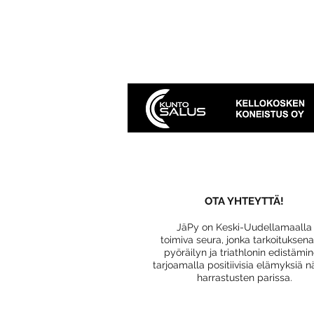
OTA YHTEYTTÄ!
JäPy on Keski-Uudellamaalla
toimiva seura, jonka tarkoituksen
pyöräilyn ja triathlonin edistämi
tarjoamalla positiivisia elämyksiä n
harrastusten parissa.