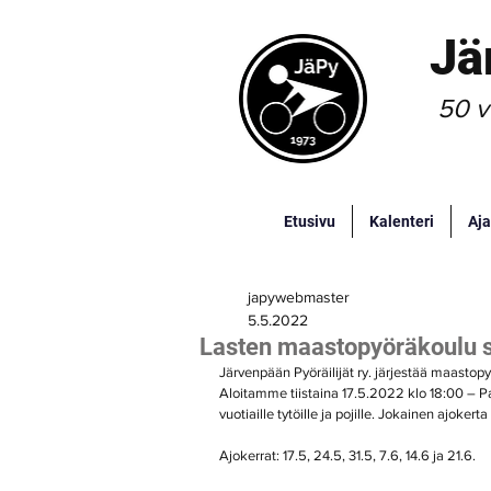
Jä
50 v
Etusivu
Kalenteri
Aja
japywebmaster
5.5.2022
Lasten maastopyöräkoulu st
Järvenpään Pyöräilijät ry. järjestää maastop
Aloitamme tiistaina 17.5.2022 klo 18:00 – P
vuotiaille tytöille ja pojille. Jokainen ajoke
Ajokerrat: 17.5, 24.5, 31.5, 7.6, 14.6 ja 21.6.