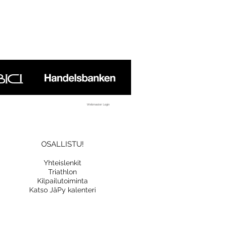
Webmaster Login
OSALLISTU!
Yhteislenkit
Triathlon
Kilpailutoiminta
Katso JäPy kalenteri