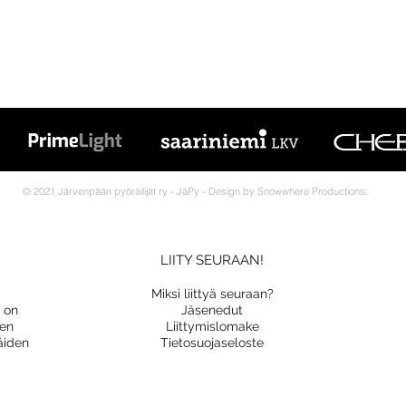
© 2021 Järvenpään pyöräilijät ry - JäPy - Design by Snowwhere Productions.
LIITY SEURAAN!
Miksi liittyä seuraan?
a on
Jäsenedut
nen
Liittymislomake
äiden
Tietosuojaseloste