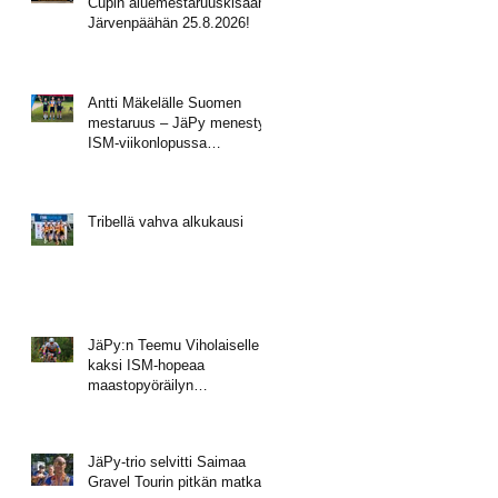
Cupin aluemestaruuskisaan
Järvenpäähän 25.8.2026!
Antti Mäkelälle Suomen
mestaruus – JäPy menestyi
ISM-viikonlopussa
Muhoksella
Tribellä vahva alkukausi
JäPy:n Teemu Viholaiselle
kaksi ISM-hopeaa
maastopyöräilyn
mestaruusviikonlopusta
JäPy-trio selvitti Saimaa
Gravel Tourin pitkän matkan