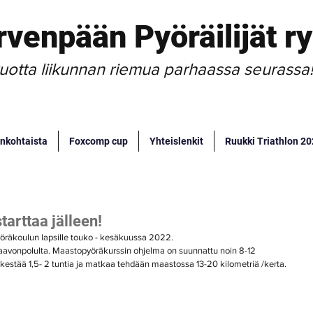
rvenpään Pyöräilijät ry
uotta liikunnan riemua parhaassa seurassa
nkohtaista
Foxcomp cup
Yhteislenkit
Ruukki Triathlon 2
arttaa jälleen!
yöräkoulun lapsille touko - kesäkuussa 2022. 
aavonpolulta. Maastopyöräkurssin ohjelma on suunnattu noin 8-12 
rta kestää 1,5- 2 tuntia ja matkaa tehdään maastossa 13-20 kilometriä /kerta.