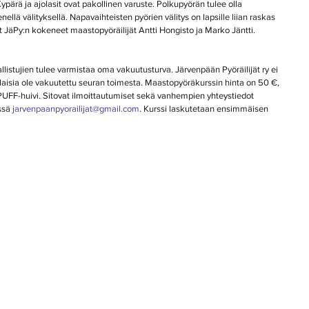
ypärä ja ajolasit ovat pakollinen varuste. Polkupyörän tulee olla 
ellä välityksellä. Napavaihteisten pyörien välitys on lapsille liian raskas 
t JäPy:n kokeneet maastopyöräilijät Antti Hongisto ja Marko Jäntti. 
allistujien tulee varmistaa oma vakuutusturva. Järvenpään Pyöräilijät ry ei 
ilaisia ole vakuutettu seuran toimesta. Maastopyöräkurssin hinta on 50 €, 
PUFF-huivi. Sitovat ilmoittautumiset sekä vanhempien yhteystiedot 
ssä 
jarvenpaanpyorailijat@gmail.com
. Kurssi laskutetaan ensimmäisen 