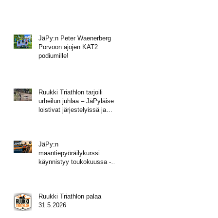
JäPy:n Peter Waenerberg
Porvoon ajojen KAT2
podiumille!
Ruukki Triathlon tarjoili
urheilun juhlaa – JäPyläiset
loistivat järjestelyissä ja
mitalisateessa!
JäPy:n
maantiepyöräilykurssi
käynnistyy toukokuussa -
tule mukaan!
Ruukki Triathlon palaa
31.5.2026