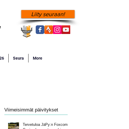
Liity seuraan!
!
026
Seura
More
Viimeisimmät päivitykset
Tervetuloa JäPy:n Foxcomp