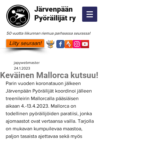
Järvenpään
Pyöräilijät ry
50 vuotta liikunnan riemua parhaassa seurassa!
Liity seuraan!
japywebmaster
24.1.2023
Keväinen Mallorca kutsuu!
Parin vuoden koronatauon jälkeen 
Järvenpään Pyöräilijät koordinoi jälleen 
treenileirin Mallorcalla pääsiäisen 
aikaan 4.-13.4.2023. Mallorca on 
todellinen pyöräilijöiden paratiisi, jonka 
ajomaastot ovat vertaansa vailla. Tarjolla 
on mukavan kumpuilevaa maastoa, 
paljon tasaista ajettavaa sekä myös 