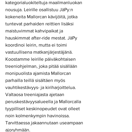
kategorialuokiteltuja maailmanluokan 
nousuja. Leirille osallistuu JäPy:n 
kokeneita Mallorcan kävijöitä, jotka 
tuntevat parhaiden reittien lisäksi 
maistuvimmat kahvipaikat ja 
hauskimmat after-ride mestat. JäPy 
koordinoi leirin, mutta ei toimi 
vastuullisena matkanjärjestäjänä. 
Koostamme leirille päiväkohtaisen 
treeniohjelman, joka pitää sisällään 
monipuolista ajamista Mallorcan 
parhailla teillä sisältäen myös 
vauhtikestävyys- ja kiriharjoittelua. 
Valtaosa treeniajasta ajetaan 
peruskestävyysalueella ja Mallorcalla 
tyypilliset keskinopeudet ovat olleet 
noin kolmenkympin havinoissa. 
Tarvittaessa jakaannutaan useampaan 
ajoryhmään. 