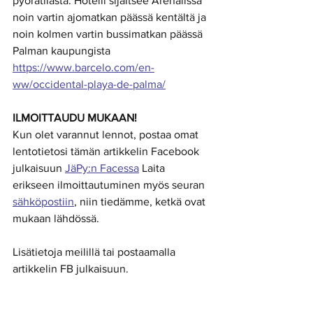
pyörätilasta. Hotelli sijaitsee Arenalissa 
noin vartin ajomatkan päässä kentältä ja 
noin kolmen vartin bussimatkan päässä 
Palman kaupungista  
https://www.barcelo.com/en-
ww/occidental-playa-de-palma/
ILMOITTAUDU MUKAAN!
Kun olet varannut lennot, postaa omat 
lentotietosi tämän artikkelin Facebook 
julkaisuun 
JäPy:n Facessa
 Laita 
erikseen ilmoittautuminen myös seuran 
sähköpostiin
, niin tiedämme, ketkä ovat 
mukaan lähdössä.
Lisätietoja meilillä tai postaamalla 
artikkelin FB julkaisuun.