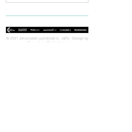
© 2021 Järvenpään pyöräilijät ry - JäPy - Design by
Snowwhere Productions.
OTA YHTEYTTÄ!
JäPy on Keski-Uudellamaalla
toimiva seura, jonka tarkoituksena on
pyöräilyn ja triathlonin edistäminen
tarjoamalla positiivisia elämyksiä
näiden harrastusten parissa.
LIITY SEURAAN!
Miksi liittyä seuraan?
Jäsenedut
Liittymislomake
Tietosuojaseloste