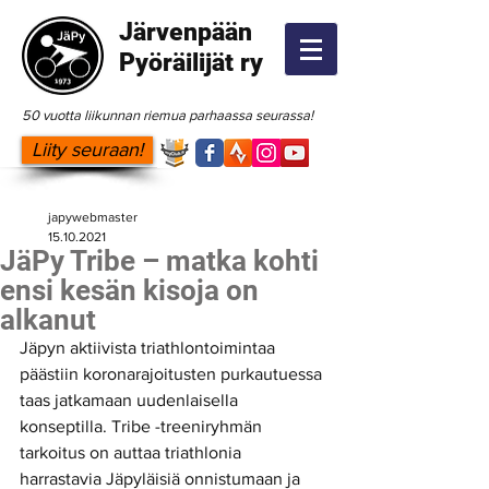
Järvenpään
Pyöräilijät ry
50 vuotta liikunnan riemua parhaassa seurassa!
Liity seuraan!
japywebmaster
15.10.2021
JäPy Tribe – matka kohti
ensi kesän kisoja on
alkanut
Jäpyn aktiivista triathlontoimintaa 
päästiin koronarajoitusten purkautuessa 
taas jatkamaan uudenlaisella 
konseptilla. Tribe -treeniryhmän 
tarkoitus on auttaa triathlonia 
harrastavia Jäpyläisiä onnistumaan ja 