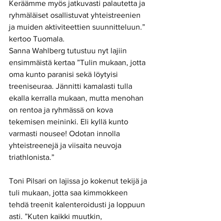
Keräämme myös jatkuvasti palautetta ja 
ryhmäläiset osallistuvat yhteistreenien 
ja muiden aktiviteettien suunnitteluun.” 
kertoo Tuomala. 
Sanna Wahlberg tutustuu nyt lajiin 
ensimmäistä kertaa ”Tulin mukaan, jotta 
oma kunto paranisi sekä löytyisi 
treeniseuraa. Jännitti kamalasti tulla 
ekalla kerralla mukaan, mutta menohan 
on rentoa ja ryhmässä on kova 
tekemisen meininki. Eli kyllä kunto 
varmasti nousee! Odotan innolla 
yhteistreenejä ja viisaita neuvoja 
triathlonista.” 
Toni Pilsari on lajissa jo kokenut tekijä ja 
tuli mukaan, jotta saa kimmokkeen 
tehdä treenit kalenteroidusti ja loppuun 
asti. ”Kuten kaikki muutkin, 