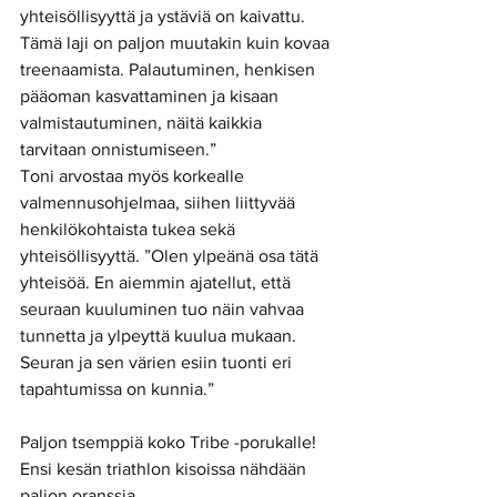
yhteisöllisyyttä ja ystäviä on kaivattu. 
Tämä laji on paljon muutakin kuin kovaa 
treenaamista. Palautuminen, henkisen 
pääoman kasvattaminen ja kisaan 
valmistautuminen, näitä kaikkia 
tarvitaan onnistumiseen.” 
Toni arvostaa myös korkealle 
valmennusohjelmaa, siihen liittyvää 
henkilökohtaista tukea sekä 
yhteisöllisyyttä. ”Olen ylpeänä osa tätä 
yhteisöä. En aiemmin ajatellut, että 
seuraan kuuluminen tuo näin vahvaa 
tunnetta ja ylpeyttä kuulua mukaan. 
Seuran ja sen värien esiin tuonti eri 
tapahtumissa on kunnia.” 
Paljon tsemppiä koko Tribe -porukalle! 
Ensi kesän triathlon kisoissa nähdään 
paljon oranssia. 