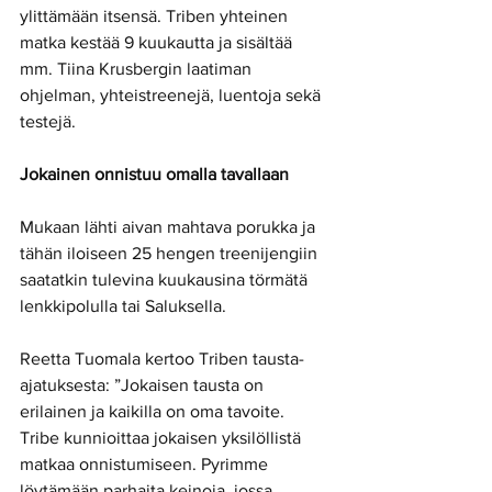
ylittämään itsensä. Triben yhteinen 
matka kestää 9 kuukautta ja sisältää 
mm. Tiina Krusbergin laatiman 
ohjelman, yhteistreenejä, luentoja sekä 
testejä. 
Jokainen onnistuu omalla tavallaan
Mukaan lähti aivan mahtava porukka ja 
tähän iloiseen 25 hengen treenijengiin 
saatatkin tulevina kuukausina törmätä 
lenkkipolulla tai Saluksella. 
Reetta Tuomala kertoo Triben tausta-
ajatuksesta: ”Jokaisen tausta on 
erilainen ja kaikilla on oma tavoite. 
Tribe kunnioittaa jokaisen yksilöllistä 
matkaa onnistumiseen. Pyrimme 
löytämään parhaita keinoja, jossa 