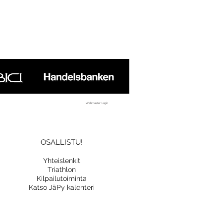
Webmaster Login
OSALLISTU!
Yhteislenkit
Triathlon
Kilpailutoiminta
Katso JäPy kalenteri