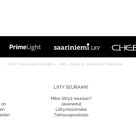
© 2021 Järvenpään pyöräilijät ry - JäPy - Design by Snowwhere Productions.
LIITY SEURAAN!
Miksi liittyä seuraan?
a on
Jäsenedut
nen
Liittymislomake
äiden
Tietosuojaseloste