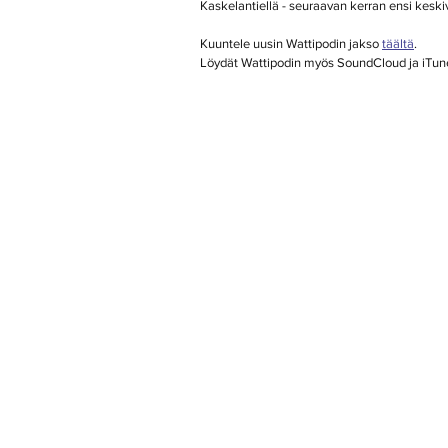
Kaskelantiellä - seuraavan kerran ensi keski
Kuuntele uusin Wattipodin jakso 
täältä
.
Löydät Wattipodin myös SoundCloud ja iTunes