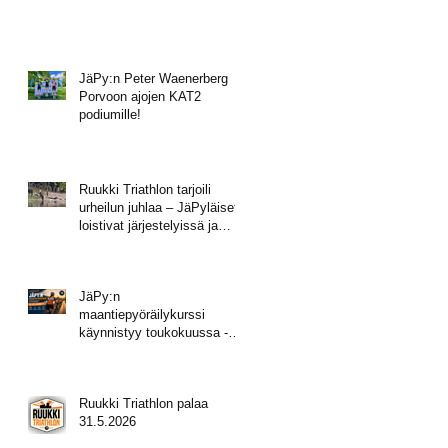
JäPy:n Peter Waenerberg
Porvoon ajojen KAT2
podiumille!
Ruukki Triathlon tarjoili
urheilun juhlaa – JäPyläiset
loistivat järjestelyissä ja
mitalisateessa!
JäPy:n
maantiepyöräilykurssi
käynnistyy toukokuussa -
tule mukaan!
Ruukki Triathlon palaa
31.5.2026