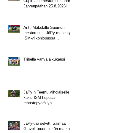
Cupin aluemestaruuskisaan
Järvenpäähän 25.8.2026!
Antti Mäkelälle Suomen
mestaruus – JäPy menestyi
ISM-viikonlopussa
Muhoksella
Tribellä vahva alkukausi
JäPy:n Teemu Viholaiselle
kaksi ISM-hopeaa
maastopyöräilyn
mestaruusviikonlopusta
JäPy-trio selvitti Saimaa
Gravel Tourin pitkän matkan