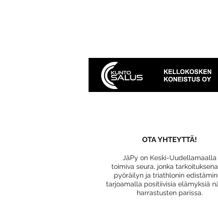
OTA YHTEYTTÄ!
JäPy on Keski-Uudellamaalla
toimiva seura, jonka tarkoituksen
pyöräilyn ja triathlonin edistämi
tarjoamalla positiivisia elämyksiä n
harrastusten parissa.