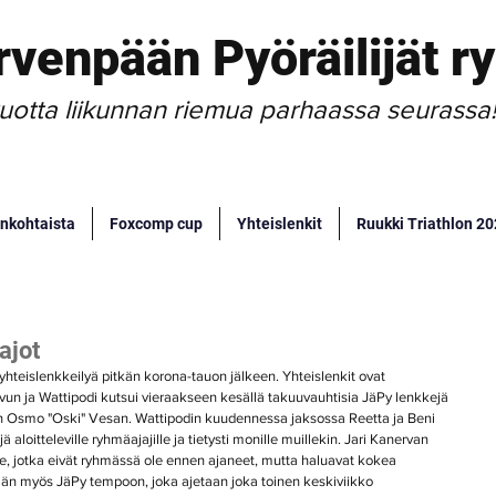
rvenpään Pyöräilijät ry
uotta liikunnan riemua parhaassa seurassa
nkohtaista
Foxcomp cup
Yhteislenkit
Ruukki Triathlon 2
ajot
yhteislenkkeilyä pitkän korona-tauon jälkeen. Yhteislenkit ovat 
vun ja Wattipodi kutsui vieraakseen kesällä takuuvauhtisia JäPy lenkkejä 
n Osmo "Oski" Vesan. Wattipodin kuudennessa jaksossa Reetta ja Beni 
ä aloitteleville ryhmäajajille ja tietysti monille muillekin. Jari Kanervan 
jöille, jotka eivät ryhmässä ole ennen ajaneet, mutta haluavat kokea 
än myös JäPy tempoon, joka ajetaan joka toinen keskiviikko 