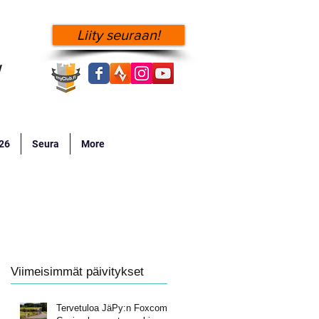
Liity seuraan!
!
026
Seura
More
Viimeisimmät päivitykset
Tervetuloa JäPy:n Foxcomp