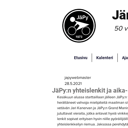
Jä
50 v
Etusivu
Kalenteri
Aja
japywebmaster
28.5.2021
JäPy:n yhteislenkit ja aika-
Kesäkuun alussa starttaillaan jälleen JäPy:n 
herättäneet vahvoja mielipiteitä maailman si
vetävän Jari Kanervan ja JäPy:n Grand Mani
jututtavat vieraita, jotka antavat hyviä vinkkej
lenkit sopivat erityisen hyvin niille pyöräili
yhteislenkkeilyn riemua. Jaksossa perehdytä