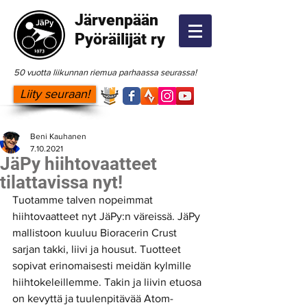
Järvenpään
Pyöräilijät ry
50 vuotta liikunnan riemua parhaassa seurassa!
Liity seuraan!
Beni Kauhanen
7.10.2021
JäPy hiihtovaatteet
tilattavissa nyt!
Tuotamme talven nopeimmat 
hiihtovaatteet nyt JäPy:n väreissä. JäPy 
mallistoon kuuluu Bioracerin Crust 
sarjan takki, liivi ja housut. Tuotteet 
sopivat erinomaisesti meidän kylmille 
hiihtokeleillemme. Takin ja liivin etuosa 
on kevyttä ja tuulenpitävää Atom-