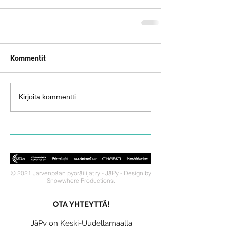
Kommentit
Kirjoita kommentti...
© 2021 Järvenpään pyöräilijät ry - JäPy - Design by
Snowwhere Productions.
OTA YHTEYTTÄ!
JäPy on Keski-Uudellamaalla