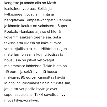
kangasta ja tämän alla on Mesh-
kankainen vuoraus. Selkä- ja 
kylkipaneelit ovat lämmintä ja 
hengittävää Tempest-kangasta. Pehmeä 
ja lämmin kaulus on valmistettu Super 
Roubaix –kankaasta ja se ei hierrä 
kovemmissakaan treeneissä. Sekä 
takissa että liivissä on kaksi tilavaa 
vetoketjullista taskua. Hiihtohousujen 
materiaali on sama kuin yläosissa ja 
housuissa on pitkät vetoketjut 
molemmissa lahkeissa. Takin hinta on 
119 euroa ja sekä liivi että housu 
maksavat 95 euroa. Kannattaa käydä 
Minnalla tutustumassa näihin tuotteisiin, 
jotka istuvat päälle hyvin ja ovat 
superlaadukkaita! Takki soveltuu hyvin 
myös talvipyöräilyyn.