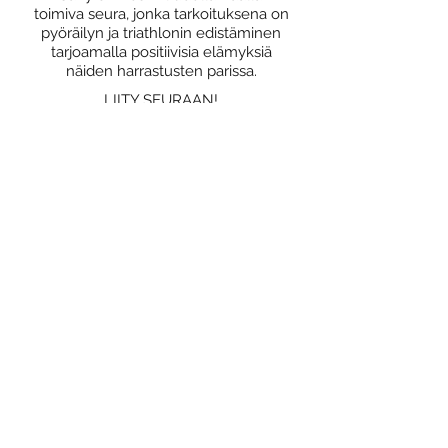
toimiva seura, jonka tarkoituksena on
pyöräilyn ja triathlonin edistäminen
tarjoamalla positiivisia elämyksiä
näiden harrastusten parissa.
LIITY SEURAAN!
Miksi liittyä seuraan?
Jäsenedut
Liittymislomake
Tietosuojaseloste
OSALLISTU!
Yhteislenkit
Triathlon
Kilpailutoiminta
Katso JäPy kalenteri