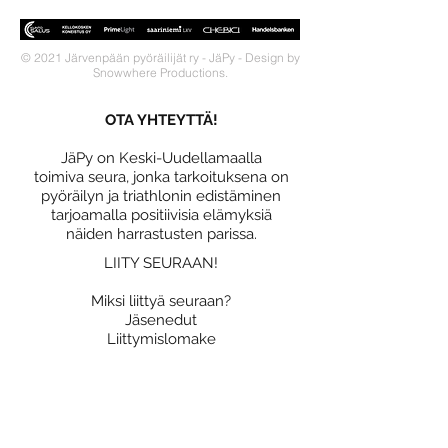
© 2021 Järvenpään pyöräilijät ry - JäPy - Design by
Snowwhere Productions.
OTA YHTEYTTÄ!
JäPy on Keski-Uudellamaalla
toimiva seura, jonka tarkoituksena on
pyöräilyn ja triathlonin edistäminen
tarjoamalla positiivisia elämyksiä
näiden harrastusten parissa.
LIITY SEURAAN!
Miksi liittyä seuraan?
Jäsenedut
Liittymislomake
Tietosuojaseloste
OSALLISTU!
Yhteislenkit