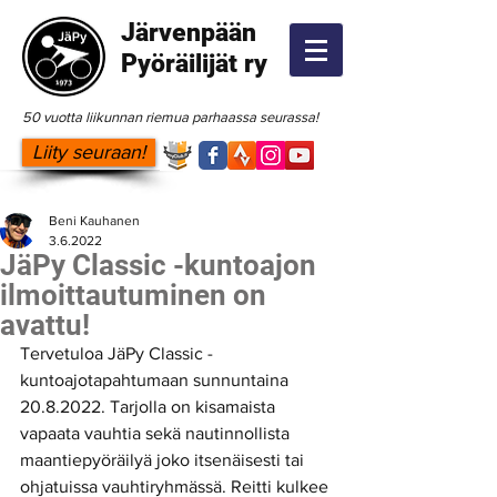
Järvenpään
Pyöräilijät ry
50 vuotta liikunnan riemua parhaassa seurassa!
Liity seuraan!
Beni Kauhanen
3.6.2022
JäPy Classic -kuntoajon
ilmoittautuminen on
avattu!
Tervetuloa JäPy Classic -
kuntoajotapahtumaan sunnuntaina 
20.8.2022. Tarjolla on kisamaista 
vapaata vauhtia sekä nautinnollista 
maantiepyöräilyä joko itsenäisesti tai 
ohjatuissa vauhtiryhmässä. Reitti kulkee 