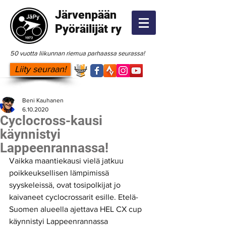
Järvenpään
Pyöräilijät ry
50 vuotta liikunnan riemua parhaassa seurassa!
Liity seuraan!
Beni Kauhanen
6.10.2020
Cyclocross-kausi
käynnistyi
Lappeenrannassa!
Vaikka maantiekausi vielä jatkuu 
poikkeuksellisen lämpimissä 
syyskeleissä, ovat tosipolkijat jo 
kaivaneet cyclocrossarit esille. Etelä-
Suomen alueella ajettava HEL CX cup 
käynnistyi Lappeenrannassa 