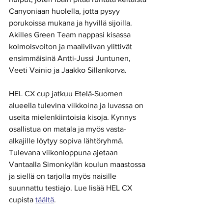
Canyoniaan huolella, jotta pysyy 
porukoissa mukana ja hyvillä sijoilla. 
Akilles Green Team nappasi kisassa 
kolmoisvoiton ja maaliviivan ylittivät 
ensimmäisinä Antti-Jussi Juntunen, 
Veeti Vainio ja Jaakko Sillankorva. 
HEL CX cup jatkuu Etelä-Suomen 
alueella tulevina viikkoina ja luvassa on 
useita mielenkiintoisia kisoja. Kynnys 
osallistua on matala ja myös vasta-
alkajille löytyy sopiva lähtöryhmä. 
Tulevana viikonloppuna ajetaan 
Vantaalla Simonkylän koulun maastossa 
ja siellä on tarjolla myös naisille 
suunnattu testiajo. Lue lisää HEL CX 
cupista 
täältä
.