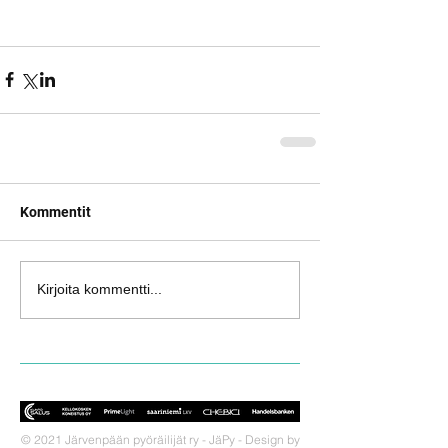
Kommentit
Kirjoita kommentti...
© 2021 Järvenpään pyöräilijät ry - JäPy - Design by