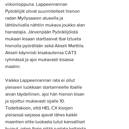
viikonloppuna. Lappeenrannan 
Pyöräilijät olivat suunnitelleet hienon 
radan Myllysaaren alueella ja 
lähtöviivalla nähtiin mukava joukko alan 
harrastajia. Järvenpään Pyöräilijöistä 
mukaan kisaan starttasivat Ibai Iztueta 
hienolla pyörällään sekä Akseli Marttila. 
Akseli käynnisti kisakautensa CAT3 
ryhmässä ja ajoi mukavasti kisassa 
maaliin.  
Vaikka Lappeenrannan rata ei ollut 
yleiseen luokkaan startanneelle Ibaille 
aivan täydellinen, ajoi hän hienon kisan 
ja sijoittui mukavasti sijalle 10. 
Todettakoon, että HEL CX kisojen 
yleisessä sarjassa ajavat lähes kaikki 
maantien elite-luokasta tutut kansalliset 
huiput, joten Ibain pitää runtata keltaista 