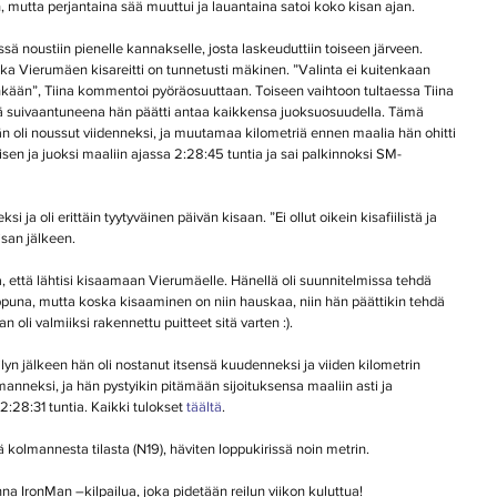
in, mutta perjantaina sää muuttui ja lauantaina satoi koko kisan ajan.
ssä noustiin pienelle kannakselle, josta laskeuduttiin toiseen järveen.
ska Vierumäen kisareitti on tunnetusti mäkinen. ”Valinta ei kuitenkaan 
inkään”, Tiina kommentoi pyöräosuuttaan. Toiseen vaihtoon tultaessa Tiina 
siitä suivaantuneena hän päätti antaa kaikkensa juoksuosuudella. Tämä 
 hän oli noussut viidenneksi, ja muutamaa kilometriä ennen maalia hän ohitti 
isen ja juoksi maaliin ajassa 2:28:45 tuntia ja sai palkinnoksi SM-
isan jälkeen.
 että lähtisi kisaamaan Vierumäelle. Hänellä oli suunnitelmissa tehdä 
puna, mutta koska kisaaminen on niin hauskaa, niin hän päättikin tehdä 
 oli valmiiksi rakennettu puitteet sitä varten :). 
lyn jälkeen hän oli nostanut itsensä kuudenneksi ja viiden kilometrin 
anneksi, ja hän pystyikin pitämään sijoituksensa maaliin asti ja 
:28:31 tuntia. Kaikki tulokset 
täältä
.
ä kolmannesta tilasta (N19), häviten loppukirissä noin metrin.
na IronMan –kilpailua, joka pidetään reilun viikon kuluttua!