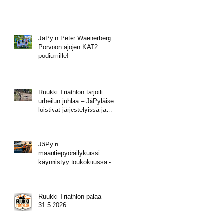
JäPy:n Peter Waenerberg
Porvoon ajojen KAT2
podiumille!
Ruukki Triathlon tarjoili
urheilun juhlaa – JäPyläiset
loistivat järjestelyissä ja
mitalisateessa!
JäPy:n
maantiepyöräilykurssi
käynnistyy toukokuussa -
tule mukaan!
Ruukki Triathlon palaa
31.5.2026