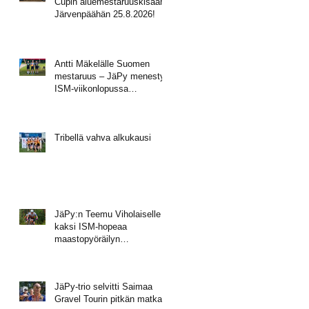
Cupin aluemestaruuskisaan
Järvenpäähän 25.8.2026!
Antti Mäkelälle Suomen
mestaruus – JäPy menestyi
ISM-viikonlopussa
Muhoksella
Tribellä vahva alkukausi
JäPy:n Teemu Viholaiselle
kaksi ISM-hopeaa
maastopyöräilyn
mestaruusviikonlopusta
JäPy-trio selvitti Saimaa
Gravel Tourin pitkän matkan