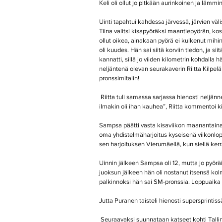
Keli oli ollut jo pitkään aurinkoinen ja lämm
Uinti tapahtui kahdessa järvessä, järvien väli
Tiina valitsi kisapyöräksi maantiepyörän, ko
ollut oikea, ainakaan pyörä ei kulkenut mih
oli kuudes. Hän sai siitä korviin tiedon, ja 
kannatti, sillä jo viiden kilometrin kohdalla
neljäntenä olevan seurakaverin Riitta Kilpelä
pronssimitalin!
 Riitta tuli samassa sarjassa hienosti neljänneksi ja oli erittäin tyytyväinen päivän kisaan. ”Ei ollut oikein kisafiilistä ja 
ilmakin oli ihan kauhea”, Riitta kommentoi k
Sampsa päätti vasta kisaviikon maanantaina,
oma yhdistelmäharjoitus kyseisenä viikonlop
sen harjoituksen Vierumäellä, kun siellä kerran
Uinnin jälkeen Sampsa oli 12, mutta jo pyöräi
juoksun jälkeen hän oli nostanut itsensä kolm
palkinnoksi hän sai SM-pronssia. Loppuaika 2
Jutta Puranen taisteli hienosti supersprintiss
 Seuraavaksi suunnataan katseet kohti Tallin