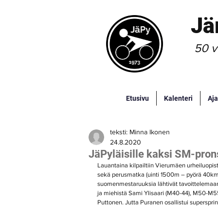
Jä
50 v
Etusivu
Kalenteri
Aja
teksti: Minna Ikonen
24.8.2020
JäPyläisille kaksi SM-pron
Lauantaina kilpailtiin Vierumäen urheiluopis
sekä perusmatka (uinti 1500m – pyörä 40km – 
suomenmestaruuksia lähtivät tavoittelemaan 
ja miehistä Sami Ylisaari (M40-44), M50-M
Puttonen. Jutta Puranen osallistui superspri