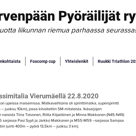
rvenpään Pyöräilijät ry
uotta liikunnan riemua parhaassa seurassa
nkohtaista
Foxcomp cup
Yhteislenkit
Ruukki Triathlon 2
ssimitalia Vierumäellä 22.8.2020
ton upeissa maisemissa. Matkavaihtoina oli sprinttimatka, supersprintti 
juoksu 10km), jossa kilvoiteltiin SM-mitaleista. Ikäsarjojen 
naisista Tiina Toivonen, Riitta Kilpeläinen ja Minna Makkonen (N45-N49) 
55 sarjassa Pasi Syyli ja Jarkko Makkonen ja M55-M59 –sarjassa Sampsa 
ntiin (uinti 400m – pyörä 13,5km – juoksu 3 km).