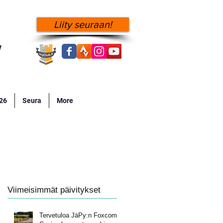
Liity seuraan!
!
026
Seura
More
Viimeisimmät päivitykset
Tervetuloa JäPy:n Foxcomp