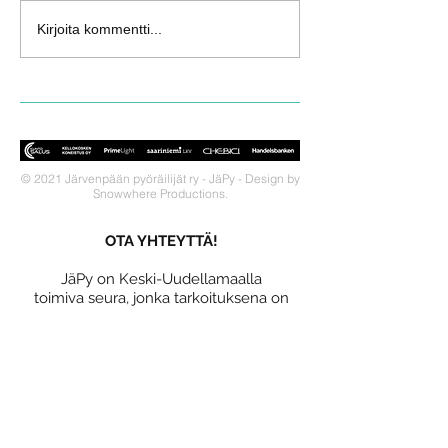
Kirjoita kommentti...
© 2021 Järvenpään pyöräilijät ry - JäPy - Design by
Snowwhere Productions.
OTA YHTEYTTÄ!
JäPy on Keski-Uudellamaalla
toimiva seura, jonka tarkoituksena on
pyöräilyn ja triathlonin edistäminen
tarjoamalla positiivisia elämyksiä
näiden harrastusten parissa.
LIITY SEURAAN!
Miksi liittyä seuraan?
Jäsenedut