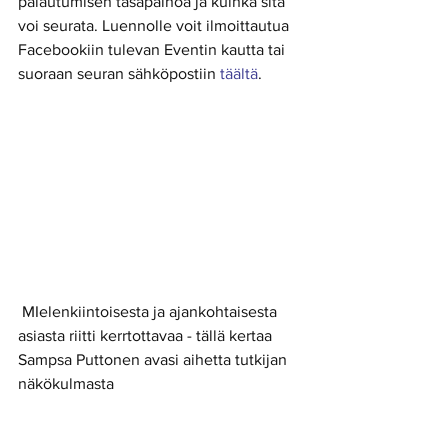
palautumisen tasapainoa ja kuinka sitä 
voi seurata. Luennolle voit ilmoittautua 
Facebookiin tulevan Eventin kautta tai 
suoraan seuran sähköpostiin 
täältä
.
 MIelenkiintoisesta ja ajankohtaisesta 
asiasta riitti kerrtottavaa - tällä kertaa 
Sampsa Puttonen avasi aihetta tutkijan 
näkökulmasta