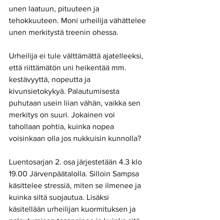
unen laatuun, pituuteen ja 
tehokkuuteen. Moni urheilija vähättelee 
unen merkitystä treenin ohessa.
Urheilija ei tule välttämättä ajatelleeksi, 
että riittämätön uni heikentää mm. 
kestävyyttä, nopeutta ja 
kivunsietokykyä. Palautumisesta 
puhutaan usein liian vähän, vaikka sen 
merkitys on suuri. Jokainen voi 
tahollaan pohtia, kuinka nopea 
voisinkaan olla jos nukkuisin kunnolla? 
Luentosarjan 2. osa järjestetään 4.3 klo 
19.00 Järvenpäätalolla. Silloin Sampsa 
käsittelee stressiä, miten se ilmenee ja 
kuinka siltä suojautua. Lisäksi 
käsitellään urheilijan kuormituksen ja 