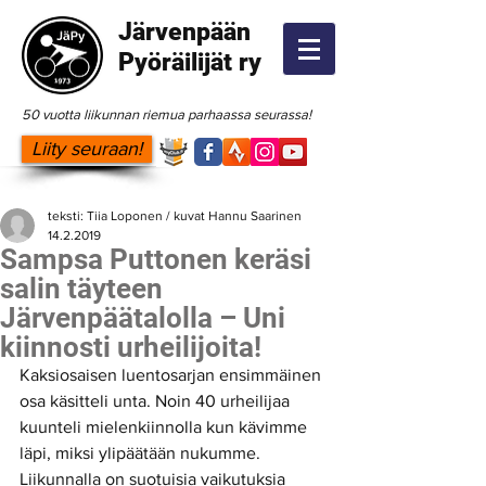
Järvenpään
Pyöräilijät ry
50 vuotta liikunnan riemua parhaassa seurassa!
Liity seuraan!
teksti: Tiia Loponen / kuvat Hannu Saarinen
14.2.2019
Sampsa Puttonen keräsi
salin täyteen
Järvenpäätalolla – Uni
kiinnosti urheilijoita!
Kaksiosaisen luentosarjan ensimmäinen 
osa käsitteli unta. Noin 40 urheilijaa 
kuunteli mielenkiinnolla kun kävimme 
läpi, miksi ylipäätään nukumme. 
Liikunnalla on suotuisia vaikutuksia 