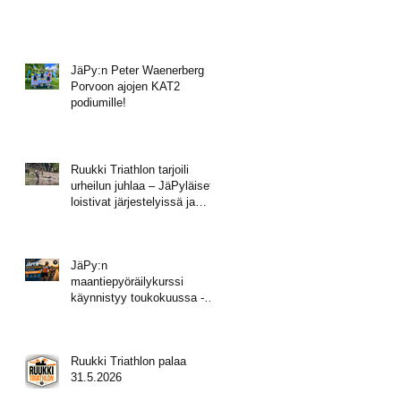
JäPy:n Peter Waenerberg
Porvoon ajojen KAT2
podiumille!
Ruukki Triathlon tarjoili
urheilun juhlaa – JäPyläiset
loistivat järjestelyissä ja
mitalisateessa!
JäPy:n
maantiepyöräilykurssi
käynnistyy toukokuussa -
tule mukaan!
Ruukki Triathlon palaa
31.5.2026