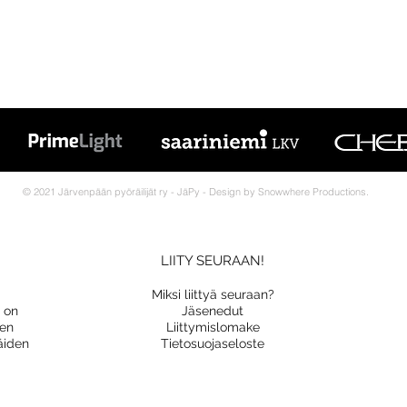
© 2021 Järvenpään pyöräilijät ry - JäPy - Design by Snowwhere Productions.
LIITY SEURAAN!
Miksi liittyä seuraan?
a on
Jäsenedut
nen
Liittymislomake
äiden
Tietosuojaseloste