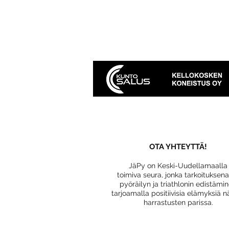
OTA YHTEYTTÄ!
JäPy on Keski-Uudellamaalla
toimiva seura, jonka tarkoituksen
pyöräilyn ja triathlonin edistämi
tarjoamalla positiivisia elämyksiä n
harrastusten parissa.