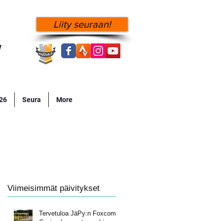
Liity seuraan!
!
026
Seura
More
Viimeisimmät päivitykset
Tervetuloa JäPy:n Foxcomp