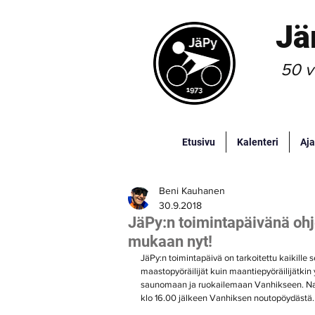
Jä
50 v
Etusivu
Kalenteri
Aja
Beni Kauhanen
30.9.2018
JäPy:n toimintapäivänä ohje
mukaan nyt!
JäPy:n toimintapäivä on tarkoitettu kaikille s
maastopyöräilijät kuin maantiepyöräilijätkin
saunomaan ja ruokailemaan Vanhikseen. Nais
klo 16.00 jälkeen Vanhiksen noutopöydästä.