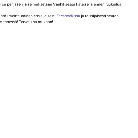
uroa per jäsen ja se maksetaan Vanhiksessa käteisellä ennen ruokailua. 
an! Ilmoittauminen ensisijaisesti 
Facebookissa
 ja toissijaisesti seuran 
0. mennessä! Tervetuloa mukaan!