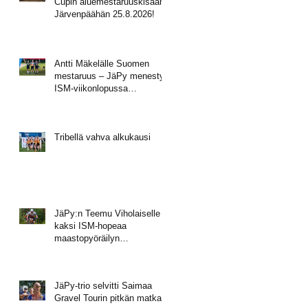
Cupin aluemestaruuskisaan
Järvenpäähän 25.8.2026!
Antti Mäkelälle Suomen
mestaruus – JäPy menestyi
ISM-viikonlopussa
Muhoksella
Tribellä vahva alkukausi
JäPy:n Teemu Viholaiselle
kaksi ISM-hopeaa
maastopyöräilyn
mestaruusviikonlopusta
JäPy-trio selvitti Saimaa
Gravel Tourin pitkän matkan