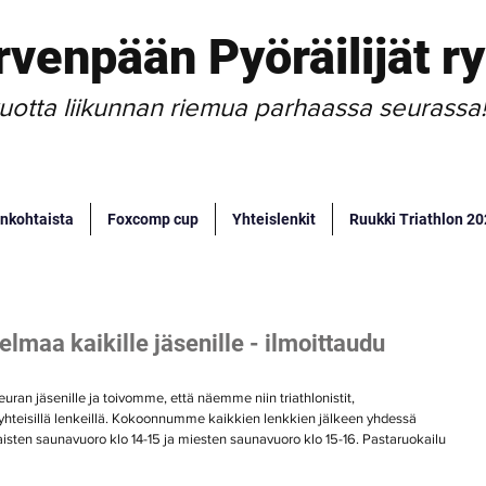
rvenpään Pyöräilijät ry
uotta liikunnan riemua parhaassa seurassa
nkohtaista
Foxcomp cup
Yhteislenkit
Ruukki Triathlon 2
lmaa kaikille jäsenille - ilmoittaudu
euran jäsenille ja toivomme, että näemme niin triathlonistit, 
 yhteisillä lenkeillä. Kokoonnumme kaikkien lenkkien jälkeen yhdessä 
ten saunavuoro klo 14-15 ja miesten saunavuoro klo 15-16. Pastaruokailu 