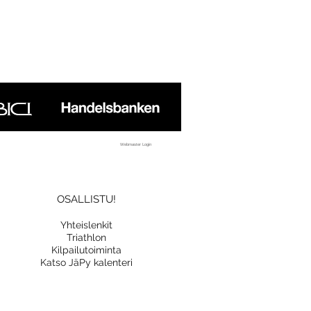
Webmaster Login
OSALLISTU!
Yhteislenkit
Triathlon
Kilpailutoiminta
Katso JäPy kalenteri