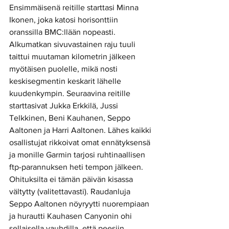
Ensimmäisenä reitille starttasi Minna 
Ikonen, joka katosi horisonttiin 
oranssilla BMC:llään nopeasti. 
Alkumatkan sivuvastainen raju tuuli 
taittui muutaman kilometrin jälkeen 
myötäisen puolelle, mikä nosti 
keskisegmentin keskarit lähelle 
kuudenkympin. Seuraavina reitille 
starttasivat Jukka Erkkilä, Jussi 
Telkkinen, Beni Kauhanen, Seppo 
Aaltonen ja Harri Aaltonen. Lähes kaikki 
osallistujat rikkoivat omat ennätyksensä 
ja monille Garmin tarjosi ruhtinaallisen 
ftp-parannuksen heti tempon jälkeen. 
Ohituksilta ei tämän päivän kisassa 
vältytty (valitettavasti). Raudanluja 
Seppo Aaltonen nöyryytti nuorempiaan 
ja hurautti Kauhasen Canyonin ohi 
sellaisella vauhdilla, että peesiin 