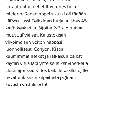
tarrautuminen ei ehtinyt edes tulla 
mieleen. Radan nopein kuski oli tänään 
JäPy:n Jussi Telkkinen hurjalla lähes 45 
km/h keskarilla. Sijoille 2-6 sijoittuivat 
muut JäPyläiset. Kalustokisan 
ylivoimaisen voiton nappasi 
luonnollisesti Canyon. Kisan 
kuumimmat hetket ja ratkaisun paikat 
käytiin vielä läpi yhteisellä kahvihetkellä 
Llucmajorissa. Kiitos kaikille osallistujille 
hyvähenkisestä kilpailusta ja (liian) 
kovasta vastuksesta!