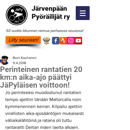
Järvenpään
Pyöräilijät ry
50 vuotta liikunnan riemua parhaassa seurassa!
Liity seuraan!
Beni Kauhanen
11.4.2018
Perinteinen rantatien 20
km:n aika-ajo päättyi
JäPyläisen voittoon!
Jo perinteeksi muodostunut rantatien 
tempo ajettiin tänään Mallorcalla noin 
kymmenennen kerran. Kilpailu ajettiin 
virallisten aika-ajosääntöjen mukaisesti 
väliaikalähtöinä ja ratana oli tuttu 
rantaraitti Deltan mäen laelta alkaen. 