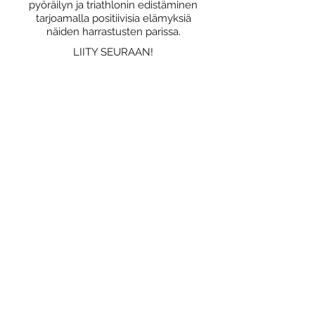
pyöräilyn ja triathlonin edistäminen
tarjoamalla positiivisia elämyksiä
näiden harrastusten parissa.
LIITY SEURAAN!
Miksi liittyä seuraan?
Jäsenedut
Liittymislomake
Tietosuojaseloste
OSALLISTU!
Yhteislenkit
Triathlon
Kilpailutoiminta
Katso JäPy kalenteri