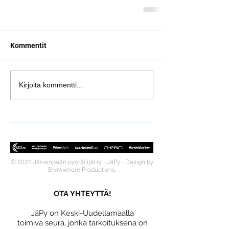
Kommentit
Kirjoita kommentti...
© 2021 Järvenpään pyöräilijät ry - JäPy - Design by
Snowwhere Productions.
OTA YHTEYTTÄ!
JäPy on Keski-Uudellamaalla
toimiva seura, jonka tarkoituksena on