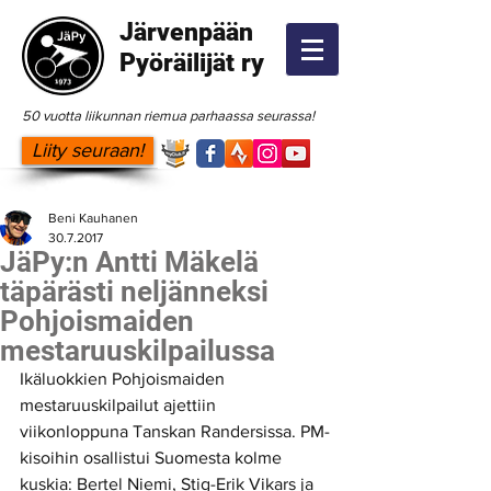
Järvenpään
Pyöräilijät ry
50 vuotta liikunnan riemua parhaassa seurassa!
Liity seuraan!
Beni Kauhanen
30.7.2017
JäPy:n Antti Mäkelä
täpärästi neljänneksi
Pohjoismaiden
mestaruuskilpailussa
Ikäluokkien Pohjoismaiden 
mestaruuskilpailut ajettiin 
viikonloppuna Tanskan Randersissa. PM-
kisoihin osallistui Suomesta kolme 
kuskia: Bertel Niemi, Stig-Erik Vikars ja 