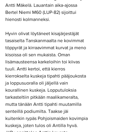
Antti Mäkelä. Lauantain aika-ajossa 
Bertel Niemi M60 (LUP-82) sijoittui 
hienosti kolmanneksi. 
Hyvin olivat löytäneet kisajärjestäjät 
tasaiselta Tanskanmaalta ne kovimmat 
töppyrät ja kirraavimmat kurvat ja meno 
kisoissa oli sen mukaista. Oman 
lisämausteensa karkeloihin toi kiivas 
tuuli. Antti kertoi, että kierros 
kierrokselta kuskeja tipahti pääjoukosta 
ja loppusuoralla oli jäljellä vain 
kourallinen kuskeja. Lopputuloksia 
tarkasteltiin pitkään maalikameralta, 
mutta tänään Antti tipahti muutamilla 
senteillä podiumilta. Taakse jäi 
kuitenkin rypäs Pohjoismaiden kovimpia 
kuskeja, joten tulos oli Antilla hyvä. 