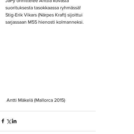
JäPy onnittelee Anttia kovasta 
suorituksesta tasokkaassa ryhmässä! 
Stig-Erik Vikars (Närpes Kraft) sijoittui 
sarjassaan M55 hienosti kolmanneksi. 
 Antti Mäkelä (Mallorca 2015)