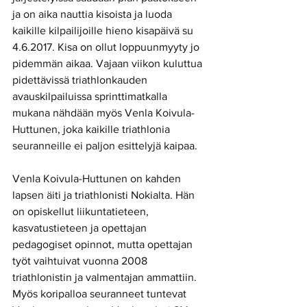
ja on aika nauttia kisoista ja luoda 
kaikille kilpailijoille hieno kisapäivä su 
4.6.2017. Kisa on ollut loppuunmyyty jo 
pidemmän aikaa. Vajaan viikon kuluttua 
pidettävissä triathlonkauden 
avauskilpailuissa sprinttimatkalla 
mukana nähdään myös Venla Koivula-
Huttunen, joka kaikille triathlonia 
seuranneille ei paljon esittelyjä kaipaa.
Venla Koivula-Huttunen on kahden 
lapsen äiti ja triathlonisti Nokialta. Hän 
on opiskellut liikuntatieteen, 
kasvatustieteen ja opettajan 
pedagogiset opinnot, mutta opettajan 
työt vaihtuivat vuonna 2008 
triathlonistin ja valmentajan ammattiin. 
Myös koripalloa seuranneet tuntevat 