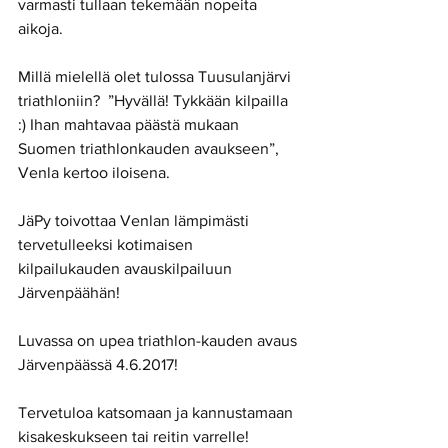
varmasti tullaan tekemään nopeita 
aikoja.
Millä mielellä olet tulossa Tuusulanjärvi 
triathloniin?  ”Hyvällä! Tykkään kilpailla 
:) Ihan mahtavaa päästä mukaan 
Suomen triathlonkauden avaukseen”, 
Venla kertoo iloisena. 
JäPy toivottaa Venlan lämpimästi 
tervetulleeksi kotimaisen 
kilpailukauden avauskilpailuun 
Järvenpäähän!
Luvassa on upea triathlon-kauden avaus 
Järvenpäässä 4.6.2017! 
Tervetuloa katsomaan ja kannustamaan 
kisakeskukseen tai reitin varrelle!