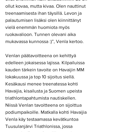
ollut kovaa, mutta kivaa. Olen nauttinut 
treenaamisesta ihan täysillä. Levon ja 
palautumisen lisäksi olen kiinnittänyt 
vielä enemmän huomiota myös 
ruokavalioon. Tunnen olevani aika 
mukavassa kunnossa :)”, Venla kertoo.
Venlan päätavoitteena on kehittyä 
edelleen jokaisessa lajissa. Kilpailuissa 
kauden tärkein tavoite on Havaijin MM 
lokakuussa ja top 10 sijoitus siellä. 
Kesäkausi menee treenatessa kohti 
Havaijia, kisailusta ja Suomen upeista 
triathlontapahtumista nautiskellen. 
Niissä Venlan tavoitteena on sijoittua 
podiumpaikoille. Matkalla kohti Havaijia 
Venla käy testaamassa kevätkuntoa 
Tuusulanjärvi Triathlonissa, jossa 