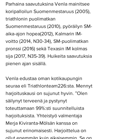
Parhaina saavutuksina Venla mainitsee 
koripalloilun Suomenmestaruus (2005), 
triathlonin puolimatkan 
Suomenmestaruus (2010), pyöräilyn SM-
aika-ajon hopea(2012), Kalmarin IM-
voitto (2014, N30-34), SM-puolimatkan 
pronssi (2016) sekä Texasin IM kolmas 
sija (2017, N35-39). Huikeita saavutuksia 
pienen ajan sisällä.
Venla edustaa oman kotikaupungin 
seuraa eli Triathlonteam226:sta. Mennyt 
harjoituskausi on sujunut hyvin. ”Olen 
säilynyt terveenä ja pystynyt 
toteuttamaan 99%:sti suunnitelluista 
harjoituksista. Yhteistyö valmentaja 
Merja Kiviranta-Mölsän kanssa on 
sujunut erinomaisesti. Harjoittelua on 
ollut enemmän kuin aikaisemmin. Se on 