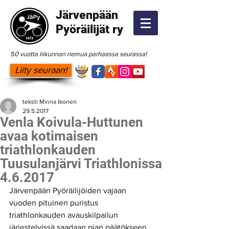
Järvenpään
Pyöräilijät ry
50 vuotta liikunnan riemua parhaassa seurassa!
Liity seuraan!
teksti Minna Ikonen
29.5.2017
Venla Koivula-Huttunen
avaa kotimaisen
triathlonkauden
Tuusulanjärvi Triathlonissa
4.6.2017
Järvenpään Pyöräilijöiden vajaan 
vuoden pituinen puristus 
triathlonkauden avauskilpailun 
järjestelyissä saadaan pian päätökseen 