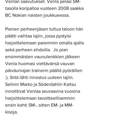
Venlan saavutukset. Venla pelasi SM-
tasolla koripalloa vuoteen 2008 saakka 
BC Nokian naisten joukkueessa.
Pienen perheenjäsen tultua taloon hän 
päätti vaihtaa lajiin, jossa pystyisi 
harjoittelemaan paremmin omalla ajalla 
sekä perheen ehdoilla.  Jo pian 
ensimmäisten vaunulenkkien jälkeen 
Venla huomasi viettävänsä vauvan 
päiväuniajan trainerin päällä pyöräillen 
:). Siitä lähti innostus uuteen lajiin. 
Selinin Marko ja Söderdahlin Kaitsu 
innoittivat Venlaa seuraavina vuosina 
harjoittelemaan tavoitteellisemmin 
ensin kohti SM-, sitten EM- ja MM-
kisoja. 