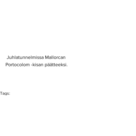
 Juhlatunnelmissa Mallorcan 
Portocolom -kisan päätteeksi.
Tags:
JäPy
Tuusulanjärvi triathlon