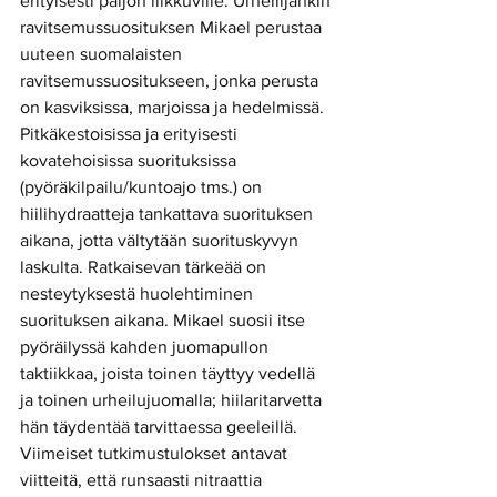
erityisesti paljon liikkuville. Urheilijankin 
ravitsemussuosituksen Mikael perustaa 
uuteen suomalaisten 
ravitsemussuositukseen, jonka perusta 
on kasviksissa, marjoissa ja hedelmissä. 
Pitkäkestoisissa ja erityisesti 
kovatehoisissa suorituksissa 
(pyöräkilpailu/kuntoajo tms.) on 
hiilihydraatteja tankattava suorituksen 
aikana, jotta vältytään suorituskyvyn 
laskulta. Ratkaisevan tärkeää on 
nesteytyksestä huolehtiminen 
suorituksen aikana. Mikael suosii itse 
pyöräilyssä kahden juomapullon 
taktiikkaa, joista toinen täyttyy vedellä 
ja toinen urheilujuomalla; hiilaritarvetta 
hän täydentää tarvittaessa geeleillä. 
Viimeiset tutkimustulokset antavat 
viitteitä, että runsaasti nitraattia 