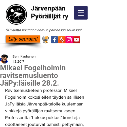
Järvenpään
Pyöräilijät ry
50 vuotta liikunnan riemua parhaassa seurassa!
Liity seuraan!
Beni Kauhanen
1.3.2017
Mikael Fogelholmin
ravitsemusluento
JäPy:läisille 28.2.
Ravitsemustieteen professori Mikael 
Fogelholm kokosi eilen täyden salillisen 
JäPy:läisiä Järvenpää-talolle kuulemaan 
vinkkejä pyöräilijän ravitsemukseen. 
Professorilta "hokkuspokkus" konsteja 
odottaneet joutuivat pahasti pettymään, 