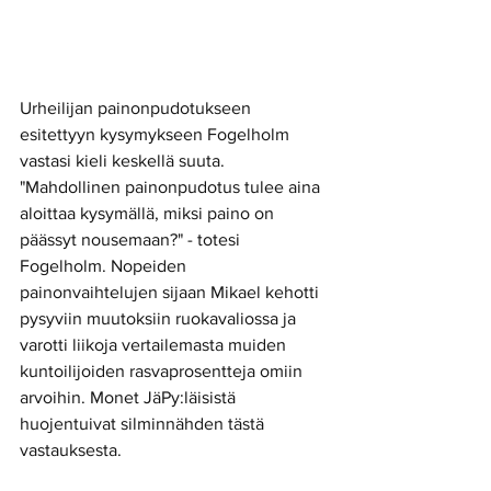
Urheilijan painonpudotukseen 
esitettyyn kysymykseen Fogelholm 
vastasi kieli keskellä suuta. 
"Mahdollinen painonpudotus tulee aina 
aloittaa kysymällä, miksi paino on 
päässyt nousemaan?" - totesi 
Fogelholm. Nopeiden 
painonvaihtelujen sijaan Mikael kehotti 
pysyviin muutoksiin ruokavaliossa ja 
varotti liikoja vertailemasta muiden 
kuntoilijoiden rasvaprosentteja omiin 
arvoihin. Monet JäPy:läisistä 
huojentuivat silminnähden tästä 
vastauksesta.