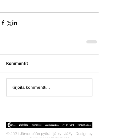
Kommentit
Kirjoita kommentti...
© 2021 Järvenpään pyöräilijät ry - JäPy - Design by