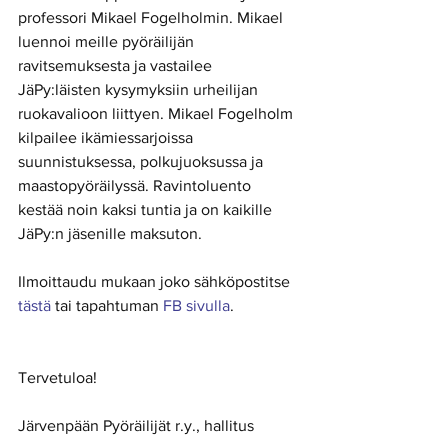
professori Mikael Fogelholmin. Mikael 
luennoi meille pyöräilijän 
ravitsemuksesta ja vastailee 
JäPy:läisten kysymyksiin urheilijan 
ruokavalioon liittyen. Mikael Fogelholm 
kilpailee ikämiessarjoissa 
suunnistuksessa, polkujuoksussa ja 
maastopyöräilyssä. Ravintoluento 
kestää noin kaksi tuntia ja on kaikille 
JäPy:n jäsenille maksuton.
Ilmoittaudu mukaan joko sähköpostitse 
tästä
 tai tapahtuman 
FB sivulla
.
Tervetuloa!
Järvenpään Pyöräilijät r.y., hallitus