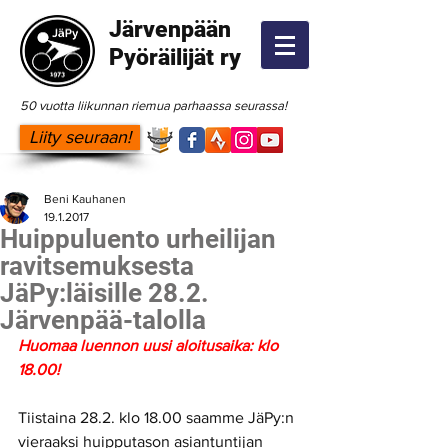
Järvenpään
Pyöräilijät ry
50 vuotta liikunnan riemua parhaassa seurassa!
Liity seuraan!
Beni Kauhanen
19.1.2017
Huippuluento urheilijan
ravitsemuksesta
JäPy:läisille 28.2.
Järvenpää-talolla
Huomaa luennon uusi aloitusaika: klo 
18.00!
Tiistaina 28.2. klo 18.00 saamme JäPy:n 
vieraaksi huipputason asiantuntijan 