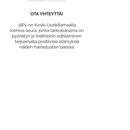
Snowwhere Productions.
OTA YHTEYTTÄ!
JäPy on Keski-Uudellamaalla
toimiva seura, jonka tarkoituksena on
pyöräilyn ja triathlonin edistäminen
tarjoamalla positiivisia elämyksiä
näiden harrastusten parissa.
LIITY SEURAAN!
Miksi liittyä seuraan?
Jäsenedut
Liittymislomake
Tietosuojaseloste
OSALLISTU!
Yhteislenkit
Triathlon
Kilpailutoiminta
Katso JäPy kalenteri