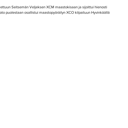
ajettuun Seitsemän Veljeksen XCM maastokisaan ja sijoittui hienosti 
uoto puolestaan osallistui maastopyöräilyn XCO kilpailuun Hyvinkäällä 