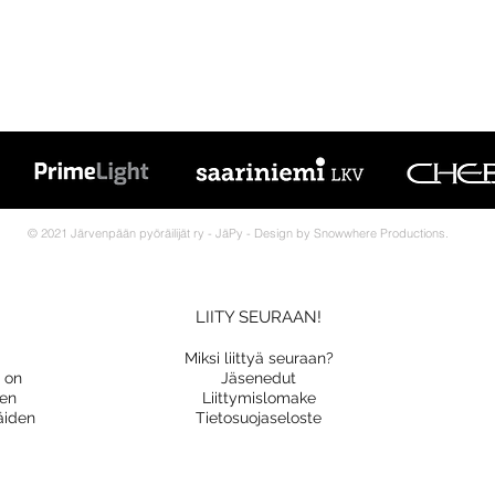
© 2021 Järvenpään pyöräilijät ry - JäPy - Design by Snowwhere Productions.
LIITY SEURAAN!
Miksi liittyä seuraan?
a on
Jäsenedut
nen
Liittymislomake
äiden
Tietosuojaseloste