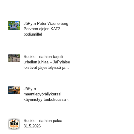
JäPy:n Peter Waenerberg
Porvoon ajojen KAT2
podiumille!
Ruukki Triathlon tarjoili
urheilun juhlaa – JäPyläiset
loistivat järjestelyissä ja
mitalisateessa!
JäPy:n
maantiepyöräilykurssi
käynnistyy toukokuussa -
tule mukaan!
Ruukki Triathlon palaa
31.5.2026