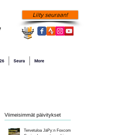
Liity seuraan!
!
026
Seura
More
Viimeisimmät päivitykset
Tervetuloa JäPy:n Foxcomp