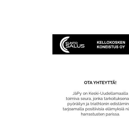
OTA YHTEYTTÄ!
JäPy on Keski-Uudellamaalla
toimiva seura, jonka tarkoituksen
pyöräilyn ja triathlonin edistämi
tarjoamalla positiivisia elämyksiä n
harrastusten parissa.