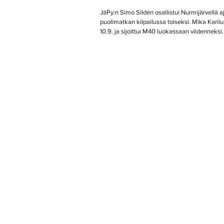
JäPy:n Simo Sildén osallistui Nurmijärvellä 
puolimatkan kilpailussa toiseksi. Mika Karil
10.9. ja sijoittui M40 luokassaan viidenneksi.