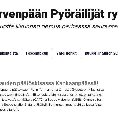
rvenpään Pyöräilijät ry
uotta liikunnan riemua parhaassa seurassa
nkohtaista
Foxcomp cup
Yhteislenkit
Ruukki Triathlon 2
n kauden päätöskisassa Kankaanpäässä!
onloppuna päätökseen Porin Tarmon järjestämässä Syysetapit-kilpailussa 
cupin finaali. Vain Elite-luokka ajoi kisassa kaikki etapit (aika-ajo, 
sallistuivat Antti Mäkelä (CAT2) ja Seppo Aaltonen (M55). 10 km:n aika-
,1 ja Seppo sijalle 15 ajalla 15:36,5. Sunnuntain maantiekilpailussa Antti 
ti sijalle 11. 