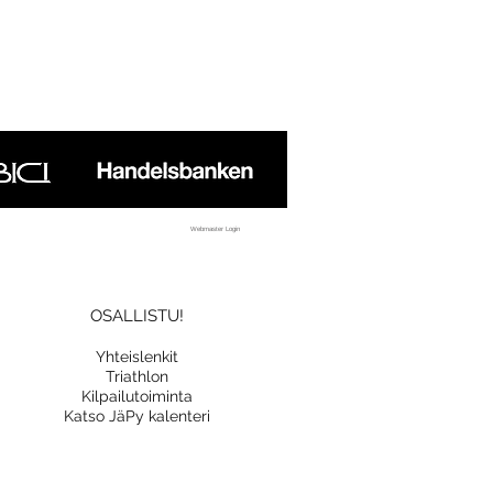
Webmaster Login
OSALLISTU!
Yhteislenkit
Triathlon
Kilpailutoiminta
Katso JäPy kalenteri