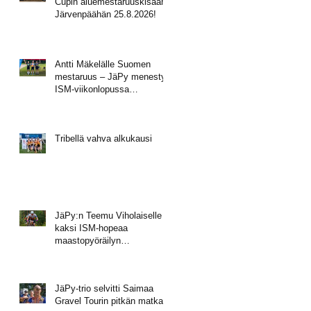
Cupin aluemestaruuskisaan
Järvenpäähän 25.8.2026!
Antti Mäkelälle Suomen
mestaruus – JäPy menestyi
ISM-viikonlopussa
Muhoksella
Tribellä vahva alkukausi
JäPy:n Teemu Viholaiselle
kaksi ISM-hopeaa
maastopyöräilyn
mestaruusviikonlopusta
JäPy-trio selvitti Saimaa
Gravel Tourin pitkän matkan