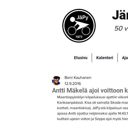
Jä
50 v
Etusivu
Kalenteri
Aja
Beni Kauhanen
12.9.2016
Antti Mäkelä ajoi voittoo
Maantiepyöräilyn kilpailukausi ajettiin viik
Kankaanpäässä. Kisa oli samalla Skoda-maantie
kortteli, maantiekisa). JäPy:stä kilpailuun o
ajossa Antti sijoittui neljänneksi ajalla 14:43
kuittasi upean voiton ja Seppo ajoi myös hienos