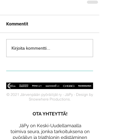
Kommentit
Kirjoita kommentti...
© 2021 Järvenpään pyöräilijät ry - JäPy - Design by
Snowwhere Productions.
OTA YHTEYTTÄ!
JäPy on Keski-Uudellamaalla
toimiva seura, jonka tarkoituksena on
pyöräilyn ja triathlonin edistäminen