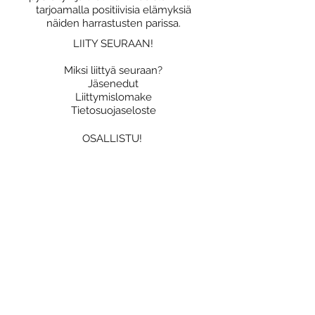
tarjoamalla positiivisia elämyksiä
näiden harrastusten parissa.
LIITY SEURAAN!
Miksi liittyä seuraan?
Jäsenedut
Liittymislomake
Tietosuojaseloste
OSALLISTU!
Yhteislenkit
Triathlon
Kilpailutoiminta
Katso JäPy kalenteri