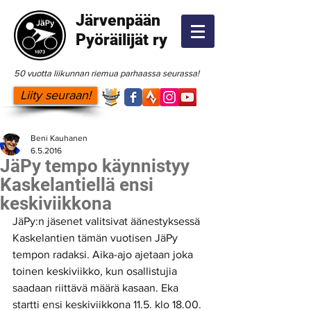
Järvenpään
Pyöräilijät ry
50 vuotta liikunnan riemua parhaassa seurassa!
Liity seuraan!
Beni Kauhanen
6.5.2016
JäPy tempo käynnistyy
Kaskelantiellä ensi
keskiviikkona
JäPy:n jäsenet valitsivat äänestyksessä 
Kaskelantien tämän vuotisen JäPy 
tempon radaksi. Aika-ajo ajetaan joka 
toinen keskiviikko, kun osallistujia 
saadaan riittävä määrä kasaan. Eka 
startti ensi keskiviikkona 11.5. klo 18.00. 