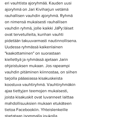
eri vauhtista ajoryhmää. Kauden uusi 
ajoryhmä on Jari Kiviharjun vetämä 
rauhallisen vauhdin ajoryhmä. Ryhmä 
on nimensä mukaisesti rauhallisen 
vauhdin ryhmä, jolle kaikki JäPy:läiset 
ovat tervetulleita, kunhan vauhti 
pidetään takuuvarmasti nautinnollisena. 
Uudessa ryhmässä kaikenlainen 
"kaakottaminen" on suorastaan 
kiellettyä ja ryhmässä ajetaan Jarin 
ohjeistuksen mukaan. Jos rapeampi 
vauhdin pitäminen kiinnostaa, on siihen 
tarjolla pääasiassa kisakuskeista 
koostuva vauhtiryhmä. Vauhtiryhmäkin 
ajaa tiettyjen teemojen mukaisesti, 
joista kisakuskit ovat luvanneet laittaa 
mahdollisuuksien mukaan etukäteen 
tietoa Facebookiin. Yhteislenkeille 
startataan isommalla joukolla 