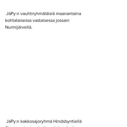
 JäPy:n vauhtiryhmäläisiä maanantaina 
kohtalaisessa vastaisessa jossain 
Nurmijärvellä.
 JäPy:n kakkosajoryhmä Hindsbyntiellä 