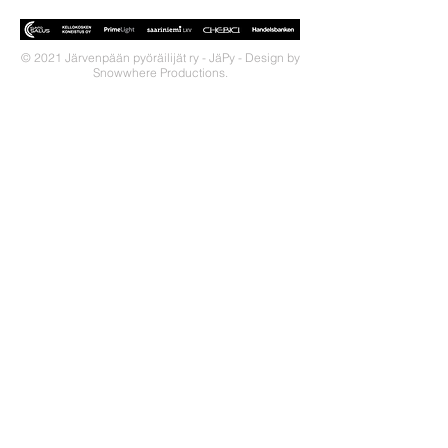
© 2021 Järvenpään pyöräilijät ry - JäPy - Design by
Snowwhere Productions.
OTA YHTEYTTÄ!
JäPy on Keski-Uudellamaalla
toimiva seura, jonka tarkoituksena on
pyöräilyn ja triathlonin edistäminen
tarjoamalla positiivisia elämyksiä
näiden harrastusten parissa.
LIITY SEURAAN!
Miksi liittyä seuraan?
Jäsenedut
Liittymislomake
Tietosuojaseloste
OSALLISTU!
Yhteislenkit