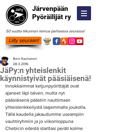
Järvenpään
Pyöräilijät ry
50 vuotta liikunnan riemua parhaassa seurassa!
Liity seuraan!
Beni Kauhanen
28.3.2016
JäPy:n yhteislenkit
käynnistyivät pääsiäisenä!
Innokkaimmat ketjunpyörittäjät ovat 
ajaneet läpi talven, mutta nyt 
pääsiäisenä päästiin nauttimaan 
yhteislenkkeilystä laajemmalla joukolla. 
Tällä kaudella jakaudumme useampiin 
vauhtiryhmiin ja jo viikonloppuna 
Chebicin edestä starttasi peräti kolme 