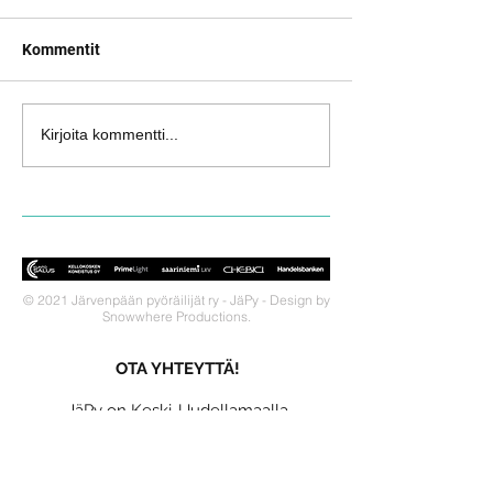
Kommentit
Kirjoita kommentti...
© 2021 Järvenpään pyöräilijät ry - JäPy - Design by
Snowwhere Productions.
OTA YHTEYTTÄ!
JäPy on Keski-Uudellamaalla
toimiva seura, jonka tarkoituksena on
pyöräilyn ja triathlonin edistäminen
tarjoamalla positiivisia elämyksiä