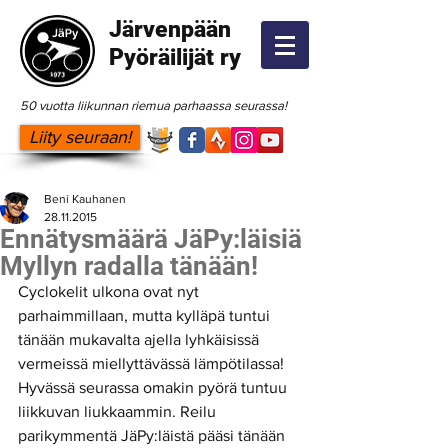
Järvenpään
Pyöräilijät ry
50 vuotta liikunnan riemua parhaassa seurassa!
Liity seuraan!
Beni Kauhanen
28.11.2015
Ennätysmäärä JäPy:läisiä
Myllyn radalla tänään!
Cyclokelit ulkona ovat nyt 
parhaimmillaan, mutta kylläpä tuntui 
tänään mukavalta ajella lyhkäisissä 
vermeissä miellyttävässä lämpötilassa! 
Hyvässä seurassa omakin pyörä tuntuu 
liikkuvan liukkaammin. Reilu 
parikymmentä JäPy:läistä pääsi tänään 