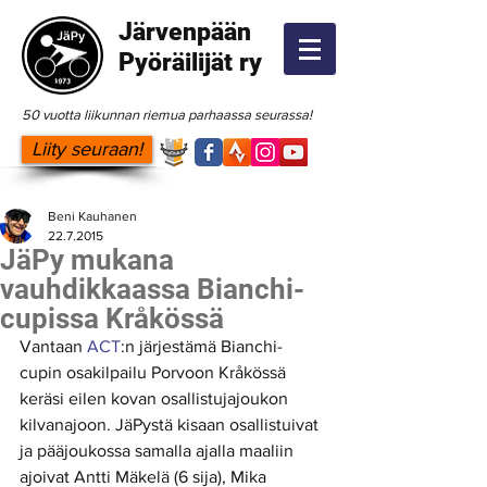
Järvenpään
Pyöräilijät ry
50 vuotta liikunnan riemua parhaassa seurassa!
Liity seuraan!
Beni Kauhanen
22.7.2015
JäPy mukana
vauhdikkaassa Bianchi-
cupissa Kråkössä
Vantaan 
ACT
:n järjestämä Bianchi-
cupin osakilpailu Porvoon Kråkössä 
keräsi eilen kovan osallistujajoukon 
kilvanajoon. JäPystä kisaan osallistuivat 
ja pääjoukossa samalla ajalla maaliin 
ajoivat Antti Mäkelä (6 sija), Mika 