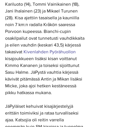
Kariluoto (14), Tommi Vainikainen (18), 
Jani Ihalainen (23) ja Mikael Turunen 
(28). Kisa ajettiin tasaisella ja kauniilla 
noin 7 km:n radalla Kråkön saaressa 
Porvoon kupeessa. Bianchi-cupin 
osakilpailut ovat tunnetusti vauhdikkaita 
ja eilen vauhdin (keskari 43,5) kärjessä 
takasivat 
Kivenlahden Pyörähuollon
kisajoukkueen lisäksi kisan voittanut 
Kimmo Kananen ja toiseksi sijoittunut 
Sasu Halme. JäPystä vauhtia kärjessä 
kävivät pitämässä Antin ja Mikan lisäksi 
Micke, joka ajoi hetken kestäneessä 
pikku hatkassa mukana.  
JäPyläiset kehuivat kisajärjestelyjä 
erittäin toimiviksi ja rataa turvalliseksi 
ajaa. Katsojia oli reitin varrella 
enemmän kuin SM-kisoissa ja tunnelma 