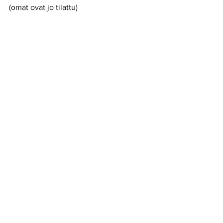
(omat ovat jo tilattu) 
 Markku mitali kaulassa ja finisher -paita 
päällä 