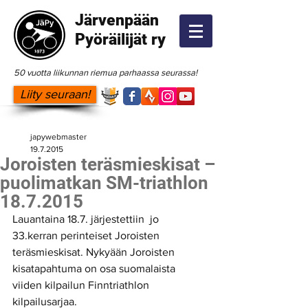
Järvenpään
Pyöräilijät ry
50 vuotta liikunnan riemua parhaassa seurassa!
Liity seuraan!
japywebmaster
19.7.2015
Joroisten teräsmieskisat –
puolimatkan SM-triathlon
18.7.2015
Lauantaina 18.7. järjestettiin  jo 
33.kerran perinteiset Joroisten 
teräsmieskisat. Nykyään Joroisten 
kisatapahtuma on osa suomalaista 
viiden kilpailun Finntriathlon 
kilpailusarjaa. 