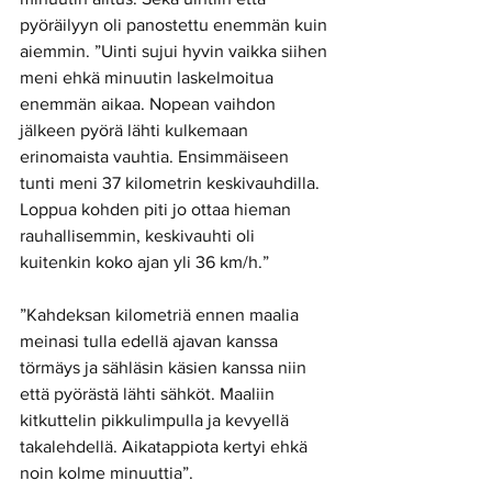
pyöräilyyn oli panostettu enemmän kuin 
aiemmin. ”Uinti sujui hyvin vaikka siihen 
meni ehkä minuutin laskelmoitua 
enemmän aikaa. Nopean vaihdon 
jälkeen pyörä lähti kulkemaan 
erinomaista vauhtia. Ensimmäiseen 
tunti meni 37 kilometrin keskivauhdilla. 
Loppua kohden piti jo ottaa hieman 
rauhallisemmin, keskivauhti oli 
kuitenkin koko ajan yli 36 km/h.” 
”Kahdeksan kilometriä ennen maalia 
meinasi tulla edellä ajavan kanssa 
törmäys ja sähläsin käsien kanssa niin 
että pyörästä lähti sähköt. Maaliin 
kitkuttelin pikkulimpulla ja kevyellä 
takalehdellä. Aikatappiota kertyi ehkä 
noin kolme minuuttia”. 