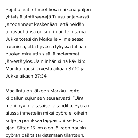
Pojat olivat tehneet kesän aikana paljon 
yhteisiä uintitreenejä Tuusulanjärvessä 
ja todenneet keskenään, että heidän 
uintivauhtinsa on suurin piirtein sama. 
Jukka totesikin Markulle viimeisessä 
treenissä, että hyvässä lykyssä tullaan 
puolen minuutin sisällä molemmat 
järvestä ylös. Ja niinhän siinä kävikin: 
Markku nousi järvestä aikaan 37:10 ja 
Jukka aikaan 37:34. 
Maaliintulon jälkeen Markku  kertoi 
kilpailun sujuneen seuraavasti. ”Uinti 
meni hyvin ja tasaisella tahdilla. Pyörän 
alussa ihmettelin miksi pyörä ei oikein 
kulje ja porukkaa lappaa ohitse koko 
ajan. Sitten 15 km ajon jälkeen nousin 
pyörän päältä tarkistamaan tilanteen. 