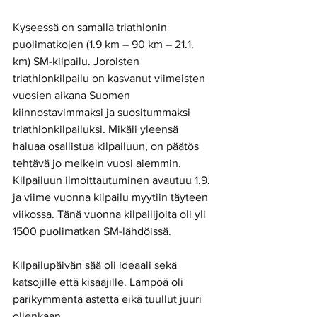
Kyseessä on samalla triathlonin 
puolimatkojen (1.9 km – 90 km – 21.1. 
km) SM-kilpailu. Joroisten 
triathlonkilpailu on kasvanut viimeisten 
vuosien aikana Suomen 
kiinnostavimmaksi ja suositummaksi 
triathlonkilpailuksi. Mikäli yleensä 
haluaa osallistua kilpailuun, on päätös 
tehtävä jo melkein vuosi aiemmin. 
Kilpailuun ilmoittautuminen avautuu 1.9. 
ja viime vuonna kilpailu myytiin täyteen 
viikossa. Tänä vuonna kilpailijoita oli yli 
1500 puolimatkan SM-lähdöissä. 
Kilpailupäivän sää oli ideaali sekä 
katsojille että kisaajille. Lämpöä oli 
parikymmentä astetta eikä tuullut juuri 
ollenkaan. 