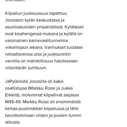
Kilpailun juoksuosuus tapahtuu 
Joroisten kylän keskustassa ja 
asuntoalueiden ympäristössä. Kyläläiset 
ovat kisahengessä mukana ja kylällä on 
varsinainen karnevaalitunnelma 
viikonlopun aikana. Vanhukset tuodaan 
rollaattoreissa ulos ja juoksureitin 
varrella on mahdollisuus halutessaan 
viilentävän suihkuun.  
JäPyläisistä Joroisilla oli kaksi 
osallistujaa (Markku Rossi ja Jukka 
Erkkilä), molemmat kilpailivat sarjassa 
M45-49. Markku Rossi oli ensimmäistä 
kertaa puolimatkan kilpailussa ja lähti 
tavoittelemaan viiden ja puolen tunnin 
alitusta. 