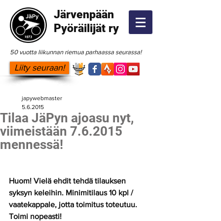
Järvenpään
Pyöräilijät ry
50 vuotta liikunnan riemua parhaassa seurassa!
Liity seuraan!
japywebmaster
5.6.2015
Tilaa JäPyn ajoasu nyt,
viimeistään 7.6.2015
mennessä!
Huom! Vielä ehdit tehdä tilauksen 
syksyn keleihin. Minimitilaus 10 kpl / 
vaatekappale, jotta toimitus toteutuu. 
Toimi nopeasti!