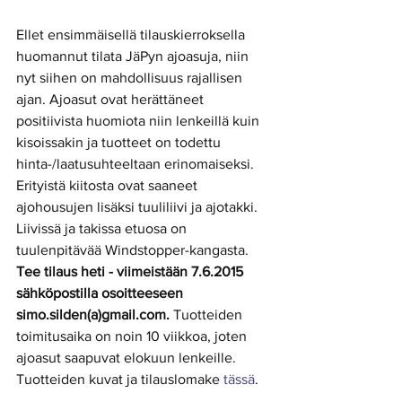
Ellet ensimmäisellä tilauskierroksella 
huomannut tilata JäPyn ajoasuja, niin 
nyt siihen on mahdollisuus rajallisen 
ajan. Ajoasut ovat herättäneet 
positiivista huomiota niin lenkeillä kuin 
kisoissakin ja tuotteet on todettu 
hinta-/laatusuhteeltaan erinomaiseksi. 
Erityistä kiitosta ovat saaneet 
ajohousujen lisäksi tuuliliivi ja ajotakki. 
Liivissä ja takissa etuosa on 
tuulenpitävää Windstopper-kangasta. 
Tee tilaus heti - viimeistään 7.6.2015 
sähköpostilla osoitteeseen 
simo.silden(a)gmail.com.
 Tuotteiden 
toimitusaika on noin 10 viikkoa, joten 
ajoasut saapuvat elokuun lenkeille. 
Tuotteiden kuvat ja tilauslomake 
tässä
. 