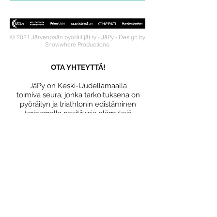
© 2021 Järvenpään pyöräilijät ry - JäPy - Design by
Snowwhere Productions.
OTA YHTEYTTÄ!
JäPy on Keski-Uudellamaalla
toimiva seura, jonka tarkoituksena on
pyöräilyn ja triathlonin edistäminen
tarjoamalla positiivisia elämyksiä
näiden harrastusten parissa.
LIITY SEURAAN!
Miksi liittyä seuraan?
Jäsenedut
Liittymislomake
Tietosuojaseloste
OSALLISTU!