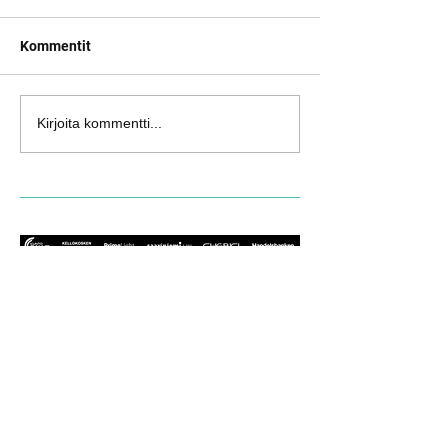
Kommentit
Kirjoita kommentti...
© 2021 Järvenpään pyöräilijät ry - JäPy - Design by
Snowwhere Productions.
OTA YHTEYTTÄ!
JäPy on Keski-Uudellamaalla
toimiva seura, jonka tarkoituksena on
pyöräilyn ja triathlonin edistäminen
tarjoamalla positiivisia elämyksiä