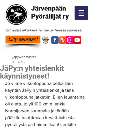
Järvenpään
Pyöräilijät ry
50 vuotta liikunnan riemua parhaassa seurassa!
Liity seuraan!
japywebmaster
1.3.2015
JäPy:n yhteislenkit
käynnistyneet!
Jo viime viikonloppuna polkaistiin 
käyntiin JäPy:n yhteislenkit ja tänä 
viikonloppuna jatketiin. Eilen lauantaina 
oli ajettu jo yli 100 km:n lenkki 
Nurmijärven suunnalla ja tänään 
päästiin nauttimaan kevättalvisesta 
pyöräilystä parhaimmillaan! Lenkille 