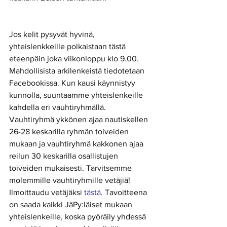
Jos kelit pysyvät hyvinä, 
yhteislenkkeille polkaistaan tästä 
eteenpäin joka viikonloppu klo 9.00. 
Mahdollisista arkilenkeistä tiedotetaan 
Facebookissa. Kun kausi käynnistyy 
kunnolla, suuntaamme yhteislenkeille 
kahdella eri vauhtiryhmällä. 
Vauhtiryhmä ykkönen ajaa nautiskellen 
26-28 keskarilla ryhmän toiveiden 
mukaan ja vauhtiryhmä kakkonen ajaa 
reilun 30 keskarilla osallistujen 
toiveiden mukaisesti. Tarvitsemme 
molemmille vauhtiryhmille vetäjiä! 
Ilmoittaudu vetäjäksi 
tästä
. Tavoitteena 
on saada kaikki JäPy:läiset mukaan 
yhteislenkeille, koska pyöräily yhdessä 