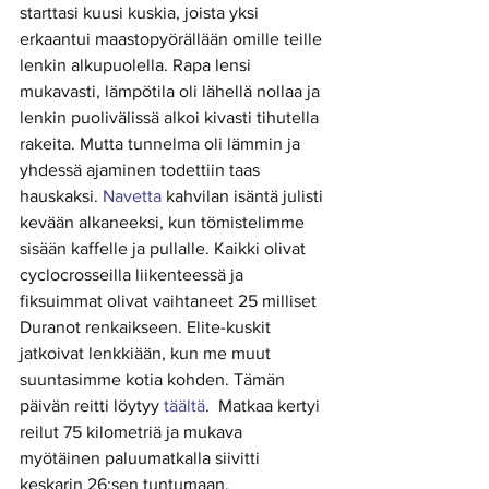
starttasi kuusi kuskia, joista yksi 
erkaantui maastopyörällään omille teille 
lenkin alkupuolella. Rapa lensi 
mukavasti, lämpötila oli lähellä nollaa ja 
lenkin puolivälissä alkoi kivasti tihutella 
rakeita. Mutta tunnelma oli lämmin ja 
yhdessä ajaminen todettiin taas 
hauskaksi. 
Navetta
 kahvilan isäntä julisti 
kevään alkaneeksi, kun tömistelimme 
sisään kaffelle ja pullalle. Kaikki olivat 
cyclocrosseilla liikenteessä ja 
fiksuimmat olivat vaihtaneet 25 milliset 
Duranot renkaikseen. Elite-kuskit 
jatkoivat lenkkiään, kun me muut 
suuntasimme kotia kohden. Tämän 
päivän reitti löytyy 
täältä
.  Matkaa kertyi 
reilut 75 kilometriä ja mukava 
myötäinen paluumatkalla siivitti 
keskarin 26:sen tuntumaan.